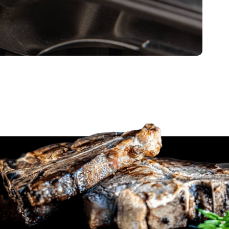
ać:
rzypomnienia o czyszczeniu i konserwacji
na Warunki użytkowania i Politykę Prywatności.
zanie moich danych osobowych przez Agrimpex Grilluj i Gotuj
aw, nr tel. 16 623 61 72, adres email:
rodo@broilking.pl
.
i newsletter.
Pokaż pełną treść
lub ograniczenia przetwarzania oraz prawo do wniesienia