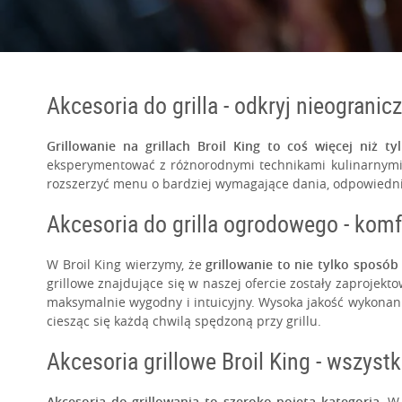
O NAS
Akcesoria do grilla - odkryj nieograni
Grillowanie na grillach Broil King to coś więcej niż 
eksperymentować z różnorodnymi technikami kulinarnymi i 
rozszerzyć menu o bardziej wymagające dania, odpowiednie
KATEGORIA
DEDYKOWANE DO
ODKRYJ
Akcesoria do grilla ogrodowego - komf
W Broil King wierzymy, że
grillowanie to nie tylko sposó
grillowe znajdujące się w naszej ofercie zostały zaprojekt
maksymalnie wygodny i intuicyjny. Wysoka jakość wykonani
ciesząc się każdą chwilą spędzoną przy grillu.
Akcesoria grillowe Broil King - wszyst
Akcesoria do grillowania to szeroko pojęta kategoria.
W a