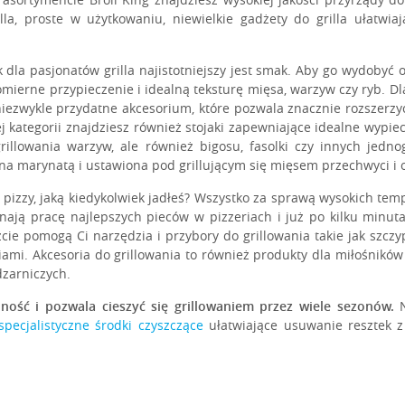
lla, proste w użytkowaniu, niewielkie gadżety do grilla ułatwia
PLANCHA ŻELIWNA
PLANCHA ŻELIWN
BARON™ | CROWN™
ROYAL™ | MONARC
la pasjonatów grilla najistotniejszy jest smak. Aby go wydobyć o
mierne przypieczenie i idealną teksturę mięsa, warzyw czy ryb. D
iezwykle przydatne akcesorium, które pozwala znacznie rozszerzy
ej kategorii znajdziesz również stojaki zapewniające idealne wypie
rillowania warzyw, ale również bigosu, fasolki czy innych jedn
a marynatą i ustawiona pod grillującym się mięsem przechwyci i o
ej pizzy, jaką kiedykolwiek jadłeś? Wszystko za sprawą wysokich tem
nają pracę najlepszych pieców w pizzeriach i już po kilku minuta
e pomogą Ci narzędzia i przybory do grillowania takie jak szczyp
ami. Akcesoria do grillowania to również produkty dla miłośnik
zarniczych.
OKROWIEC SELECT
PIERŚCIEŃ KULINA
ość i pozwala cieszyć się grillowaniem przez wiele sezonów.
KETTLE
57 CM
specjalistyczne środki czyszczące
ułatwiające usuwanie resztek z 