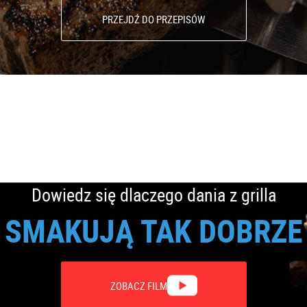
i mój adres e-mail to
cę dołączyć do grupy pasjonatów grillowania Broil King i otrzymyw
wki o sztuce grillowania
informacje o nowościach produktowych
p
ygnować z subskrypcji. Dołączając do newslettera, wyrażam zgodę 
PS. Udanego grillowania za każdym razem :)
ie danych (Dz. Urz. UE.L 2016 Nr 119, str. 1) wyrażam zgodę na przetwar
alizacji usługi newsletter.
Grilluj i Gotuj sp. k. Piotrów
 (Dz. Urz. UE.L 2016 Nr 119, str. 1) informujemy, iż:
 Grilluj i Gotuj sp. k. Piotrów ul. Zwierzyniecka 2a, 37-500 Jarosł
rt. 6 ust.1 a) oraz f) ww. Rozporządzenia, w celu realizacji usług
ostępu do swoich danych osobowych, ich sprostowania, usunięcia 
a danych.