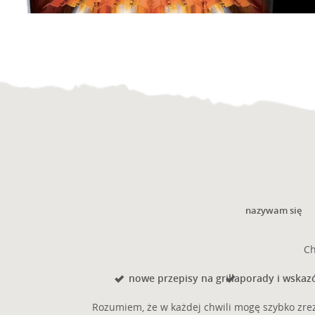
Posiada Pani/Pan prawo do cofnięcia zgody w dowolnym
Posiada Pani/Pan prawo wniesienia skargi do organu na
Niniejsze dane będą przetwarzane przez okres do mome
Podanie danych osobowych jest fakultatywne, jednakże 
Podane dane nie będą podlegały profilowaniu.
GRILLE GAZOWE
GRILLE NA PELLET
WSPARCIE
MEDIA SPOŁECZNOŚCIOWE