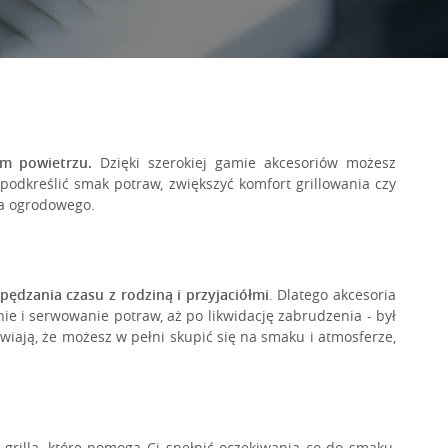
ym powietrzu.
Dzięki szerokiej gamie akcesoriów możesz
Rozwiń opis
podkreślić smak potraw, zwiększyć komfort grillowania czy
la ogrodowego.
ędzania czasu z rodziną i przyjaciółmi
. Dlatego akcesoria
nie i serwowanie potraw, aż po likwidację zabrudzenia - był
iają, że możesz w pełni skupić się na smaku i atmosferze,
 grilla, które pomogą Ci spełnić oczekiwania co do smaku,