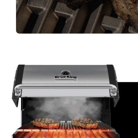
nazywam się
Ch
nowe przepisy na grilla
porady i wskazó
Rozumiem, że w każdej chwili mogę szybko zrez
* Zgodnie z art. 6 ust. 1 a Ogólnego rozporządzenia o ochron
sp. k. Piotrów, ul. Zwierzyniecka 2A, 37-500 Jarosław w celu re
Administratorem Pani/Pana danych osobowych jest Agrimpex 
Zgodnie z art. 13 Ogólnego rozporządzenia o ochronie danych
Administratorem Pani/Pana danych osobowych jest Agrimpex
Pani/Pana dane osobowe przetwarzane będą na podstawie a
Posiada Pani/Pan prawo do żądania od administratora d
sprzeciwu wobec przetwarzania i prawo do przenoszeni