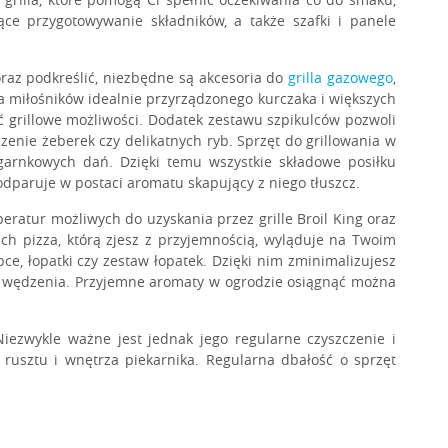
jące przygotowywanie składników, a także szafki i panele
A
POKROWIEC SELECT
H™
WYSPA BARON 500
raz podkreślić, niezbędne są akcesoria do
grilla gazowego
,
la miłośników idealnie przyrządzonego kurczaka i większych
ć grillowe możliwości. Dodatek zestawu szpikulców pozwoli
czenie żeberek czy delikatnych ryb. Sprzęt do grillowania w
ogarnkowych dań. Dzięki temu wszystkie składowe posiłku
dparuje w postaci aromatu skapujący z niego tłuszcz.
peratur możliwych do uzyskania przez grille Broil King oraz
ch pizza, którą zjesz z przyjemnością, wyląduje na Twoim
ce, łopatki czy zestaw łopatek. Dzięki nim zminimalizujesz
ów wędzenia. Przyjemne aromaty w ogrodzie osiągnąć można
RNY
RUSZT DO MORE KETTLE
Niezwykle ważne jest jednak jego regularne czyszczenie i
CROWN 57 CM
rusztu i wnętrza piekarnika. Regularna dbałość o sprzęt