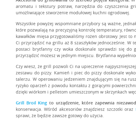
aromatu i tekstury potraw, narzędzia do czyszczenia gri
umożliwiające stworzenie modułowej kuchni ogrodowej.
PLANCHA ŻELIWNA
IMPERIAL™ | REGAL™
Wszystkie powyżej wspomniane przybory są ważne, jednak d
które pozwalają na precyzyjną kontrolę temperatury, równo
kawałków mięsa przygotowaliśmy rożen obrotowy. Jest to n
Ci przyrządzić na grillu aż 8 szaszłyków jednocześnie. W t
postaci brytfanny czy woka doskonale sprawdzi się do g
przyrządzić możesz w jednym miejscu. Brytfanna wypełnion
Czy wiesz, że grill pozwoli Ci na upieczenie najpyszniejsz
zestawu do pizzy. Kamień i piec do pizzy doskonale wyko
talerzu. W operowaniu jedzeniem znajdującym się na ruszci
ryzyko oparzeń z powodu kontaktu z gorącymi powierzchni
dzięki wiórkom i pelletom umieszczonym w skrzynkach węd
POKROWIEC SELECT
P
Grill Broil King
to urządzenie, które zapewnia niezawodn
WYSPA BARON 400
konserwacja. Wśród akcesoriów znajdziesz szczotki oraz
sprawi, że będzie zawsze gotowy do użycia.