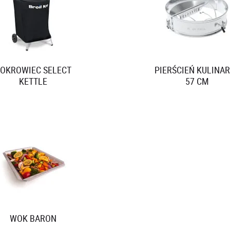
Zobacz przepisy wykorzystujące
NASZE AKCESORIA
PRZEJDŹ DO PRZEPISÓW
erwis wykorzystuje pliki cookie