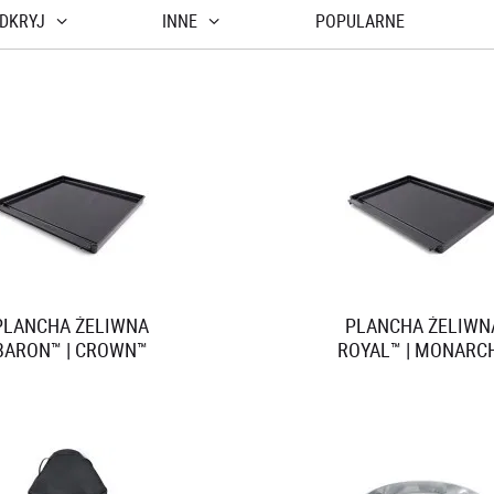
WOK BARON
...
1
2
3
29