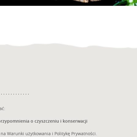
go dokonano na podstawie zgody przed jej cofnięciem.
HYBRYDOWE
TIONAL