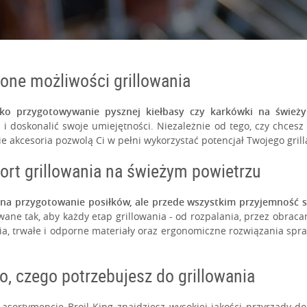
czone możliwości grillowania
tylko przygotowywanie pysznej kiełbasy czy karkówki na śwież
doskonalić swoje umiejętności. Niezależnie od tego, czy chcesz 
 akcesoria pozwolą Ci w pełni wykorzystać potencjał Twojego gril
INNE
POPULARNE
ort grillowania na świeżym powietrzu
b na przygotowanie posiłków, ale przede wszystkim przyjemność sp
owane tak, aby każdy etap grillowania - od rozpalania, przez obraca
a, trwałe i odporne materiały oraz ergonomiczne rozwiązania spraw
ko, czego potrzebujesz do grillowania
sortymencie Broil King znajdziesz wysokiej jakości przyrządy do