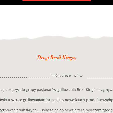
 momencie bez wpływu na zgodność z prawem przetwarzania, które
dzorczego.
DOŁĄCZ
ntu wycofania zgody.
brak podania danych osobowych uniemożliwi realizację kontaktu.
GRILLE WĘGLOWE
GRILLE 
BROIL KING
KONTAKT
POBIERZ PLIKI
INTERNA
© 2000-2026 Agrimpex Grilluj i Gotuj Spółka Komandytowa Piotrów