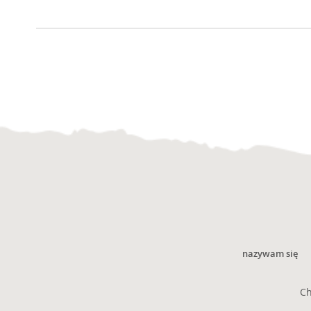
nazywam się
Ch