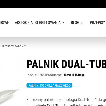
ODOWE
AKCESORIA DO GRILLOWANIA
BLOG
PRZEPISY
DUAL-TUBE™ BARON™
PALNIK DUAL-TU
Indeks:
18631
Producent:
PALNIKI DO GRILLA GAZOWEGO
Zamienny palnik z technologią Dual-Tube™ do g
technologia Dual-Tube™, czyli tuba w tubie, odp