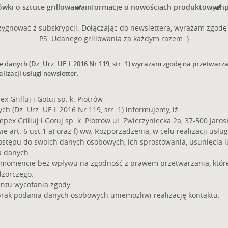
wki o sztuce grillowania
informacje o nowościach produktowych
p
ygnować z subskrypcji. Dołączając do newslettera, wyrażam zgodę 
PS. Udanego grillowania za każdym razem :)
ie danych (Dz. Urz. UE.L 2016 Nr 119, str. 1) wyrażam zgodę na przetwar
alizacji usługi newsletter.
Grilluj i Gotuj sp. k. Piotrów
 (Dz. Urz. UE.L 2016 Nr 119, str. 1) informujemy, iż:
 Grilluj i Gotuj sp. k. Piotrów ul. Zwierzyniecka 2a, 37-500 Jarosł
rt. 6 ust.1 a) oraz f) ww. Rozporządzenia, w celu realizacji usług
ostępu do swoich danych osobowych, ich sprostowania, usunięcia 
a danych.
 momencie bez wpływu na zgodność z prawem przetwarzania, które
dzorczego.
ntu wycofania zgody.
brak podania danych osobowych uniemożliwi realizację kontaktu.