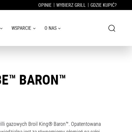
OPINIE
WYBIERZ GRILL
GDZIE KUPIĆ?
WSPARCIE
O NAS
BE™ BARON™
rilli gazowych Broil King® Baron™. Opatentowana
owiedzialna jest za równomierny płomień na całej