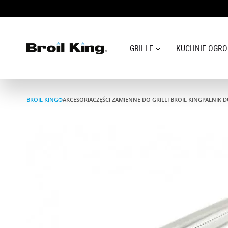
GRILLE
KUCHNIE OGR
Grille
BROIL KING®
AKCESORIA
CZĘŚCI ZAMIENNE DO GRILLI BROIL KING
PALNIK 
KUCHNIE OGRODOWE
Akcesoria do grillowania
Blog
Przepisy
WSPARCIE