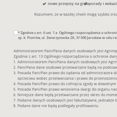
nowe przepisy na grilla
porady i wskazó
Rozumiem, że w każdej chwili mogę szybko zrez
* Zgodnie z art. 6 ust. 1 a Ogólnego rozporządzenia o ochron
sp. k. Piotrów, ul. Zwierzyniecka 2A, 37-500 Jarosław w celu re
Administratorem Pani/Pana danych osobowych jest Agrimpex 
Zgodnie z art. 13 Ogólnego rozporządzenia o ochronie danych
Administratorem Pani/Pana danych osobowych jest Agrimpex
Pani/Pana dane osobowe przetwarzane będą na podstawie a
Posiada Pani/Pan prawo do żądania od administratora d
sprzeciwu wobec przetwarzania i prawo do przenoszeni
Posiada Pani/Pan prawo do cofnięcia zgody w dowolnym
Posiada Pani/Pan prawo wniesienia skargi do organu na
Niniejsze dane będą przetwarzane przez okres do mome
Podanie danych osobowych jest fakultatywne, jednakże 
Podane dane nie będą podlegały profilowaniu.