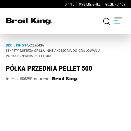
OPINIE
WYBIERZ GRILL
GDZIE KUPIĆ?
BROIL KING®
AKCESORIA
Grille
SEKRETY MISTRZA GRILLA INNE AKCESORIA DO GRILLOWANIA
PÓŁKA PRZEDNIA PELLET 500
KUCHNIE OGRODOWE
PÓŁKA PRZEDNIA PELLET 500
Indeks:
60685
Producent:
Akcesoria do grillowania
Blog
Przepisy
WSPARCIE