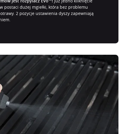
mów jest rozpylacz Evo™!
Już jedno kliknięcie
w postaci dużej mgiełki, która bez problemu
potrawy. 2 pozycje ustawienia dyszy zapewniają
niem.