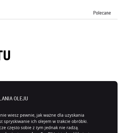
Polecane
TU
LANIA OLEJU
larnie wiesz pewnie, jak ważne dla uzyskania
st spryskiwanie ich olejem w trakcie obróbki.
ze często sobie z tym jednak nie radzą.