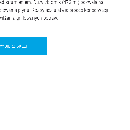
ad strumieniem. Duży zbiornik (473 ml) pozwala na
olewania płynu. Rozpylacz ułatwia proces konserwacji
wilżania grillowanych potraw.
WYBIERZ SKLEP