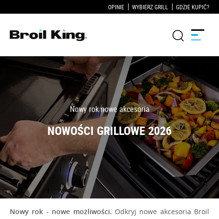
OPINIE
WYBIERZ GRILL
GDZIE KUPIĆ?
Grille
KUCHNIE OGRODOWE
Akcesoria do grillowania
Blog
Przepisy
WSPARCIE
Nowy rok - nowe możliwości.
Odkryj nowe akcesoria Broil