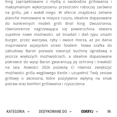
King zaprojektowane z myślą o swobodzie grillowania i
O NAS
maksymalnym wykorzystaniu przestrzeni roboczej zarówno
na grillu, jak i wokół niego.
W ofercie znajdziesz żeliwne
planche montowane w miejsce rusztu, idealnie dopasowane
do konkretnych modeli grilli Broil King. Dwustronna,
równomiernie nagrzewająca się powierzchnia otwiera
zupełnie nowe możliwości: od śniadań i dań typu smash
burger, przez warzywa, ryby i owoce morza, aż po dania
inspirowane azjatyckim street foodem. Nowa szafka do
zabudowy Baron pozwala stworzyć kuchnię ogrodową o
jeszcze większych możliwościach, a idealnie dopasowane
pokrowce do wysp Baron gwarantują jej ochronę i trwałość
na lata. Nowości 2026 pozwolą Ci również zwiększyć
możliwości grilla węglowego Kettle i uzupełnić Twój zestaw
grillowy o akcesoria, które pozytywnie wpłyną na smak
potraw oraz komfort grillowania i czyszczenia.
KATEGORIA
DEDYKOWANE DO
ODKRYJ
INNE