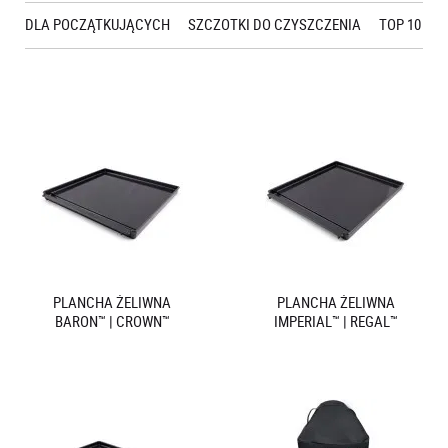
DLA POCZĄTKUJĄCYCH
SZCZOTKI DO CZYSZCZENIA
TOP 10
P
PLANCHA ŻELIWNA
PLANCHA ŻELIWNA
BARON™ | CROWN™
IMPERIAL™ | REGAL™