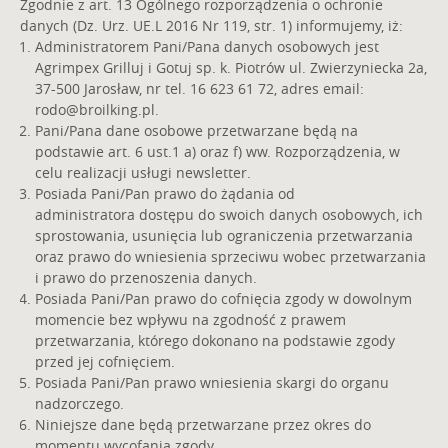
Zgodnie z art. 13 Ogólnego rozporządzenia o ochronie
danych (Dz. Urz. UE.L 2016 Nr 119, str. 1) informujemy, iż:
Administratorem Pani/Pana danych osobowych jest
Agrimpex Grilluj i Gotuj sp. k. Piotrów ul. Zwierzyniecka 2a,
37-500 Jarosław, nr tel. 16 623 61 72, adres email:
rodo@broilking.pl
.
Pani/Pana dane osobowe przetwarzane będą na
podstawie art. 6 ust.1 a) oraz f) ww. Rozporządzenia, w
celu realizacji usługi newsletter.
Posiada Pani/Pan prawo do żądania od
administratora dostępu do swoich danych osobowych, ich
sprostowania, usunięcia lub ograniczenia przetwarzania
oraz prawo do wniesienia sprzeciwu wobec przetwarzania
i prawo do przenoszenia danych.
Posiada Pani/Pan prawo do cofnięcia zgody w dowolnym
momencie bez wpływu na zgodność z prawem
przetwarzania, którego dokonano na podstawie zgody
przed jej cofnięciem.
Posiada Pani/Pan prawo wniesienia skargi do organu
nadzorczego.
Niniejsze dane będą przetwarzane przez okres do
momentu wycofania zgody.