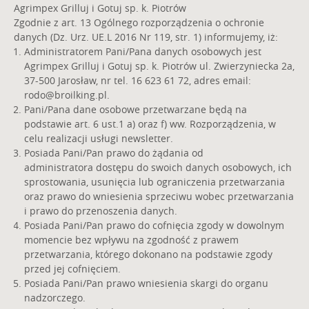
Agrimpex Grilluj i Gotuj sp. k. Piotrów
Zgodnie z art. 13 Ogólnego rozporządzenia o ochronie
danych (Dz. Urz. UE.L 2016 Nr 119, str. 1) informujemy, iż:
Administratorem Pani/Pana danych osobowych jest
Agrimpex Grilluj i Gotuj sp. k. Piotrów ul. Zwierzyniecka 2a,
37-500 Jarosław, nr tel. 16 623 61 72, adres email:
rodo@broilking.pl
.
Pani/Pana dane osobowe przetwarzane będą na
podstawie art. 6 ust.1 a) oraz f) ww. Rozporządzenia, w
celu realizacji usługi newsletter.
Posiada Pani/Pan prawo do żądania od
administratora dostępu do swoich danych osobowych, ich
sprostowania, usunięcia lub ograniczenia przetwarzania
oraz prawo do wniesienia sprzeciwu wobec przetwarzania
i prawo do przenoszenia danych.
Posiada Pani/Pan prawo do cofnięcia zgody w dowolnym
momencie bez wpływu na zgodność z prawem
przetwarzania, którego dokonano na podstawie zgody
przed jej cofnięciem.
Posiada Pani/Pan prawo wniesienia skargi do organu
nadzorczego.