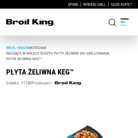
OPINIE
WYBIERZ GRILL
GDZIE KUPIĆ?
BROIL KING®
AKCESORIA
Grille
PASUJĄCE W MIEJSCE RUSZTU PŁYTY ŻELIWNE DO GRILLOWANIA
PŁYTA ŻELIWNA KEG™
KUCHNIE OGRODOWE
PŁYTA ŻELIWNA KEG™
Indeks:
11180
Producent:
Akcesoria do grillowania
Blog
Przepisy
WSPARCIE