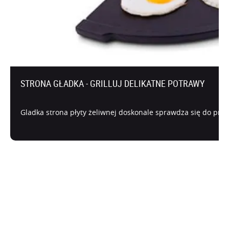
STRONA GŁADKA - GRILLUJ DELIKATNE POTRAWY
Gladka strona płyty żeliwnej doskonale sprawdza się do prz