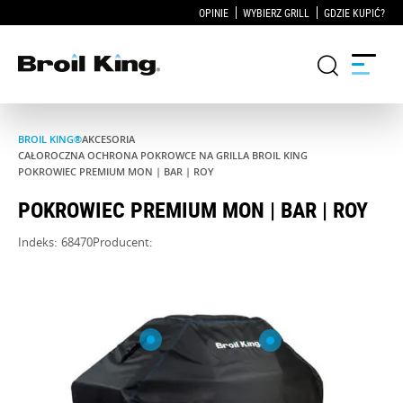
OPINIE
WYBIERZ GRILL
GDZIE KUPIĆ?
BROIL KING®
AKCESORIA
Grille
CAŁOROCZNA OCHRONA POKROWCE NA GRILLA BROIL KING
POKROWIEC PREMIUM MON | BAR | ROY
KUCHNIE OGRODOWE
POKROWIEC PREMIUM MON | BAR | ROY
Indeks:
68470
Producent:
Akcesoria do grillowania
Blog
Przepisy
WSPARCIE