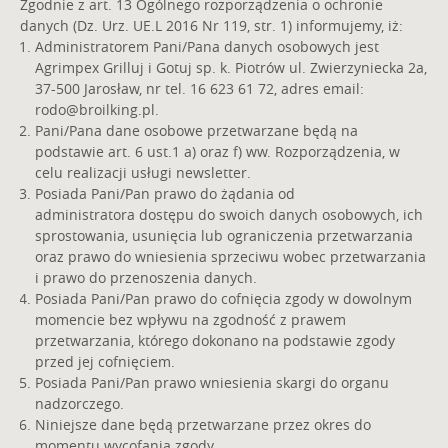
Zgodnie z art. 13 Ogólnego rozporządzenia o ochronie
danych (Dz. Urz. UE.L 2016 Nr 119, str. 1) informujemy, iż:
Administratorem Pani/Pana danych osobowych jest
Agrimpex Grilluj i Gotuj sp. k. Piotrów ul. Zwierzyniecka 2a,
37-500 Jarosław, nr tel. 16 623 61 72, adres email:
rodo@broilking.pl
.
Pani/Pana dane osobowe przetwarzane będą na
podstawie art. 6 ust.1 a) oraz f) ww. Rozporządzenia, w
celu realizacji usługi newsletter.
Posiada Pani/Pan prawo do żądania od
administratora dostępu do swoich danych osobowych, ich
sprostowania, usunięcia lub ograniczenia przetwarzania
oraz prawo do wniesienia sprzeciwu wobec przetwarzania
i prawo do przenoszenia danych.
Posiada Pani/Pan prawo do cofnięcia zgody w dowolnym
momencie bez wpływu na zgodność z prawem
przetwarzania, którego dokonano na podstawie zgody
przed jej cofnięciem.
Posiada Pani/Pan prawo wniesienia skargi do organu
nadzorczego.
Niniejsze dane będą przetwarzane przez okres do
momentu wycofania zgody.