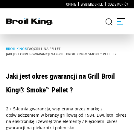
OPINIE
WYBIERZ GRILL
GDZIE KUPIĆ?
BROIL KING®
FAQ
GRILL NA PELLET
Grille
JAKI JEST OKRES GWARANCJI NA GRILL BROIL KING® SMOKE™ PELLET ?
KUCHNIE OGRODOWE
Jaki jest okres gwarancji na Grill Broil
Akcesoria do grillowania
King® Smoke™ Pellet ?
Blog
2 + 5-letnia gwarancja, wspierana przez markę z
Przepisy
doświadczeniem w branży grillowej od 1984. Dwuletni okres
na elektronikę i zewnętrzne elementy / Pięcioletni okres
WSPARCIE
gwarancji na piekarnik i palenisko.