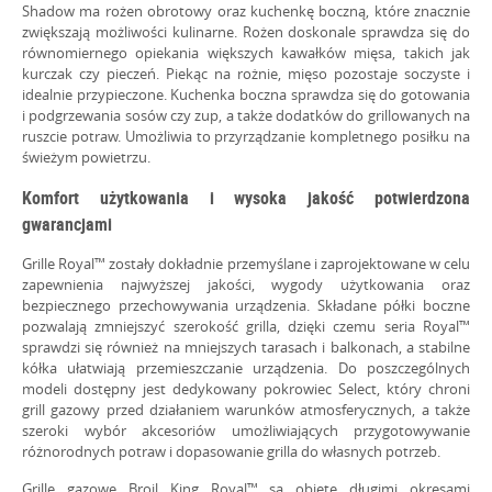
Shadow ma rożen obrotowy oraz kuchenkę boczną, które znacznie
zwiększają możliwości kulinarne. Rożen doskonale sprawdza się do
równomiernego opiekania większych kawałków mięsa, takich jak
kurczak czy pieczeń. Piekąc na rożnie, mięso pozostaje soczyste i
idealnie przypieczone. Kuchenka boczna sprawdza się do gotowania
i podgrzewania sosów czy zup, a także dodatków do grillowanych na
ruszcie potraw. Umożliwia to przyrządzanie kompletnego posiłku na
świeżym powietrzu.
Komfort użytkowania i wysoka jakość potwierdzona
gwarancjami
Grille Royal™ zostały dokładnie przemyślane i zaprojektowane w celu
zapewnienia najwyższej jakości, wygody użytkowania oraz
bezpiecznego przechowywania urządzenia. Składane półki boczne
pozwalają zmniejszyć szerokość grilla, dzięki czemu seria Royal™
sprawdzi się również na mniejszych tarasach i balkonach, a stabilne
kółka ułatwiają przemieszczanie urządzenia. Do poszczególnych
modeli dostępny jest dedykowany pokrowiec Select, który chroni
grill gazowy przed działaniem warunków atmosferycznych, a także
szeroki wybór akcesoriów umożliwiających przygotowywanie
różnorodnych potraw i dopasowanie grilla do własnych potrzeb.
Grille gazowe Broil King Royal™ są objęte długimi okresami