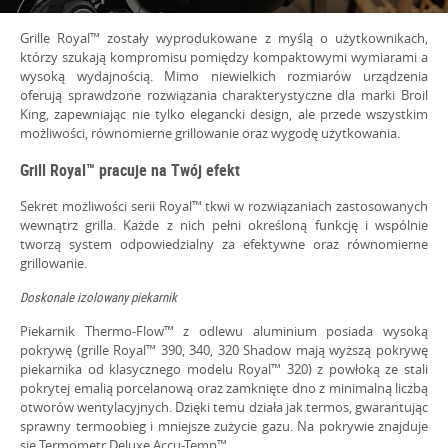
O NAS
Grille Royal™ zostały wyprodukowane z myślą o użytkownikach,
którzy szukają kompromisu pomiędzy kompaktowymi wymiarami a
wysoką wydajnością. Mimo niewielkich rozmiarów urządzenia
oferują sprawdzone rozwiązania charakterystyczne dla marki Broil
King, zapewniając nie tylko elegancki design, ale przede wszystkim
możliwości, równomierne grillowanie oraz wygodę użytkowania.
Grill Royal™ pracuje na Twój efekt
Sekret możliwości serii Royal™ tkwi w rozwiązaniach zastosowanych
wewnątrz grilla. Każde z nich pełni określoną funkcję i wspólnie
tworzą system odpowiedzialny za efektywne oraz równomierne
grillowanie.
Doskonale izolowany piekarnik
Piekarnik Thermo-Flow™ z odlewu aluminium posiada wysoką
pokrywę (grille Royal™ 390, 340, 320 Shadow mają wyższą pokrywę
piekarnika od klasycznego modelu Royal™ 320) z powłoką ze stali
pokrytej emalią porcelanową oraz zamknięte dno z minimalną liczbą
otworów wentylacyjnych. Dzięki temu działa jak termos, gwarantując
sprawny termoobieg i mniejsze zużycie gazu. Na pokrywie znajduje
się Termometr Deluxe Accu-Temp™.