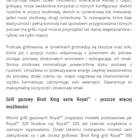
grillujący może swobodnie korzystać z różnych konfiguracji: dwóch
rusztów w pozycji stożkowej, dwóch w rynienkowej lub mieszanej:
jeden ruszt stożkowy, drugi rynienkowy. To rozwiązanie, które daje
elastyczność i pełną kontrolę nad sposobem przygotowania różnych
potraw (na grillu royal można przyrządzić też dania wegetariańskie i
rybne, nie tylko mięso).
Podczas grillowania, w rynienkach gromadzą się tłuszcze oraz soki,
które już z pozycji rusztu odparowują z powrotem do potraw,
otulając potrawy doskonałym aromatem i wzbogacając ich smak.
Strona stożkowa minimalizuje powierzchnię styku potrawy z
rusztem. Umożliwia to przekazywanie energii cieplnej bezpośrednio
do potrawy, dzięki czemu np. mięso nagrzewa się równomiernie i
szybko karmelizuje, zatrzymując soki wewnątrz. Gwarantuje to
maksymalną soczystość i doskonały smak.
Grill gazowy Broil King seria Royal™ - jeszcze więcej
możliwości
Wśród grilli gazowych Royal™ znajdziesz modele podstawowe jak
Royal™ 320 Shadow czy Royal™ 320, ale również urządzenia o
szerszym wyposażeniu. Dzięki takiemu rozwiązaniu możesz sam
zdecydować co i jak chcesz grillować. Broil King grill Royal™ 390