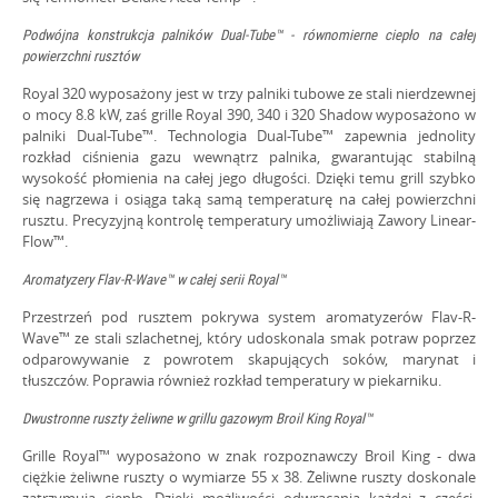
Podwójna konstrukcja palników Dual-Tube™ - równomierne ciepło na całej
powierzchni rusztów
Royal 320 wyposażony jest w trzy palniki tubowe ze stali nierdzewnej
o mocy 8.8 kW, zaś grille Royal 390, 340 i 320 Shadow wyposażono w
palniki Dual-Tube™. Technologia Dual-Tube™ zapewnia jednolity
rozkład ciśnienia gazu wewnątrz palnika, gwarantując stabilną
wysokość płomienia na całej jego długości. Dzięki temu grill szybko
się nagrzewa i osiąga taką samą temperaturę na całej powierzchni
rusztu. Precyzyjną kontrolę temperatury umożliwiają Zawory Linear-
Flow™.
Aromatyzery Flav-R-Wave™ w całej serii Royal™
Przestrzeń pod rusztem pokrywa system aromatyzerów Flav-R-
Wave™ ze stali szlachetnej, który udoskonala smak potraw poprzez
odparowywanie z powrotem skapujących soków, marynat i
tłuszczów. Poprawia również rozkład temperatury w piekarniku.
Dwustronne ruszty żeliwne w grillu gazowym Broil King Royal™
Grille Royal™ wyposażono w znak rozpoznawczy Broil King - dwa
ciężkie żeliwne ruszty o wymiarze 55 x 38. Żeliwne ruszty doskonale
zatrzymują ciepło. Dzięki możliwości odwracania każdej z części,