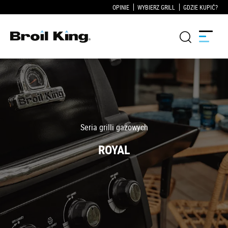
OPINIE
WYBIERZ GRILL
GDZIE KUPIĆ?
Grille
KUCHNIE OGRODOWE
Akcesoria do grillowania
Blog
Przepisy
WSPARCIE