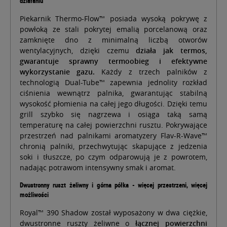
działaniu
Piekarnik Thermo-Flow
™
posiada wysoką pokrywę z
powłoką ze stali pokrytej emalią porcelanową oraz
zamknięte dno z minimalną liczbą otworów
wentylacyjnych, dzięki czemu
działa jak termos,
gwarantuje sprawny termoobieg i efektywne
wykorzystanie gazu.
Każdy z trzech palników z
technologią Dual-Tube™ zapewnia jednolity rozkład
ciśnienia wewnątrz palnika, gwarantując stabilną
wysokość płomienia na całej jego długości. Dzięki temu
grill szybko się nagrzewa i osiąga taką samą
temperaturę na całej powierzchni rusztu. Pokrywające
przestrzeń nad palnikami aromatyzery Flav-R-Wave™
chronią palniki, przechwytując skapujące z jedzenia
soki i tłuszcze, po czym odparowują je z powrotem,
nadając potrawom intensywny smak i aromat.
Dwustronny ruszt żeliwny i górna półka - więcej przestrzeni, więcej
możliwości
Royal™ 390 Shadow został wyposażony w dwa ciężkie,
dwustronne ruszty żeliwne o
łącznej powierzchni