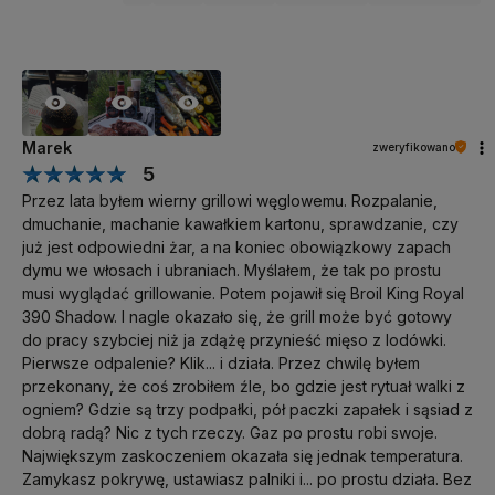
Marek
zweryfikowano
5
Przez lata byłem wierny grillowi węglowemu. Rozpalanie,
dmuchanie, machanie kawałkiem kartonu, sprawdzanie, czy
już jest odpowiedni żar, a na koniec obowiązkowy zapach
dymu we włosach i ubraniach. Myślałem, że tak po prostu
musi wyglądać grillowanie. Potem pojawił się Broil King Royal
390 Shadow. I nagle okazało się, że grill może być gotowy
do pracy szybciej niż ja zdążę przynieść mięso z lodówki.
Pierwsze odpalenie? Klik... i działa. Przez chwilę byłem
przekonany, że coś zrobiłem źle, bo gdzie jest rytuał walki z
ogniem? Gdzie są trzy podpałki, pół paczki zapałek i sąsiad z
dobrą radą? Nic z tych rzeczy. Gaz po prostu robi swoje.
Największym zaskoczeniem okazała się jednak temperatura.
Zamykasz pokrywę, ustawiasz palniki i... po prostu działa. Bez