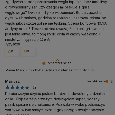
zgadywania, bez przesuwania węgla łopatką i bez modlitwy
o równomierny żar. Czy czegoś mi brakuje z grilla
węglowego? Owszem. Tylko wspomnień. Bo za zapachem
dymu w ubraniach, godziną rozpalania i czarnymi rękami po
węglu jakoś szczególnie nie tęsknię. Ocena końcowa: 10/10.
Jedyny minus? Teraz rodzina uważa, że skoro grillowanie
jest takie łatwe, to mogę robić grilla w każdy weekend. I
niestety... mają rację 😊🔥💪
7/21/2026
0
0
Komentarz sklepu
Panie Marku, to chyba jedna z najlepszych historii o
przejściu na gaz, jakie czytaliśmy! Cieszymy się, że Royal
390 Shadow pokazał, jak wygodne i intuicyjne może być
Mariusz
zweryfikowano
grillowanie, bez rezygnowania z przyjemności
5
przygotowywania potraw. Dziękujemy za świetną opinię! A
Po pierwszym użyciu jestem bardzo zadowolony z działania
jeśli jedynym minusem jest grillowanie w każdy weekend, to
grilla . Odpala za pierwszym dotknięciem super, boczny
taki minus zdecydowanie można zaakceptować.
palnik spisuje się znakomicie. Pozwala w woku podsmażyć
warzywa w tym samym czasie gdy przygotowuję soczyste