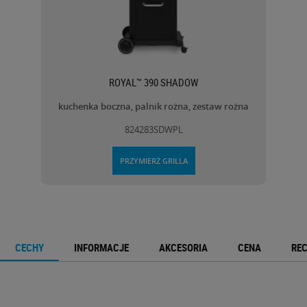
ROYAL™ 390 SHADOW
kuchenka boczna, palnik rożna, zestaw rożna
824283SDWPL
PRZYMIERZ GRILLA
CECHY
INFORMACJE
AKCESORIA
CENA
RE