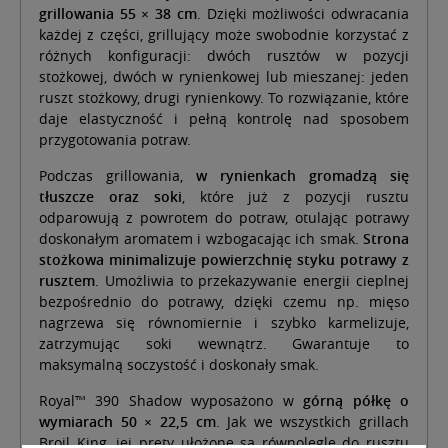
grillowania 55 × 38 cm
. Dzięki możliwości odwracania
każdej z części, grillujący może swobodnie korzystać z
różnych konfiguracji: dwóch rusztów w pozycji
stożkowej, dwóch w rynienkowej lub mieszanej: jeden
ruszt stożkowy, drugi rynienkowy. To rozwiązanie, które
daje elastyczność i pełną kontrolę nad sposobem
przygotowania potraw.
Podczas grillowania,
w rynienkach gromadzą się
tłuszcze oraz soki
, które już z pozycji rusztu
odparowują z powrotem do potraw, otulając potrawy
doskonałym aromatem i wzbogacając ich smak.
Strona 
stożkowa minimalizuje powierzchnię styku potrawy z 
rusztem
. Umożliwia to przekazywanie energii cieplnej 
bezpośrednio do potrawy, dzięki czemu np. mięso 
nagrzewa się równomiernie i szybko karmelizuje, 
zatrzymując soki wewnątrz. Gwarantuje to 
maksymalną soczystość i doskonały smak. 
Royal™ 390 Shadow wyposażono w
górną półkę o
wymiarach 50 × 22,5 cm
. Jak we wszystkich grillach
Broil King, jej pręty ułożone są równolegle do rusztu