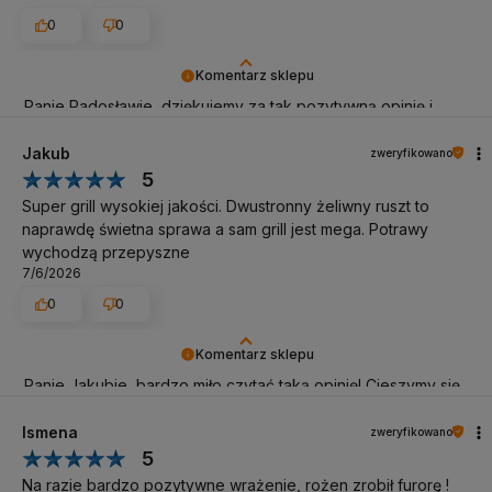
0
0
Komentarz sklepu
Panie Radosławie, dziękujemy za tak pozytywną opinię i
polecenie! Cieszymy się, że jakość wykonania grilla spełniła
Pana oczekiwania. Życzymy wielu udanych grillowań.
Jakub
zweryfikowano
5
Super grill wysokiej jakości. Dwustronny żeliwny ruszt to
naprawdę świetna sprawa a sam grill jest mega. Potrawy
wychodzą przepyszne
7/6/2026
0
0
Komentarz sklepu
Panie Jakubie, bardzo miło czytać taką opinię! Cieszymy się,
że grill sprawdza się w praktyce, a dwustronny żeliwny ruszt
został doceniony. To jeden z tych elementów, które szybko
Ismena
zweryfikowano
pokazują swoją wartość podczas codziennego grillowania.
5
Życzymy wielu przyjemnych chwil przy grillu.
Na razie bardzo pozytywne wrażenie, rożen zrobił furorę !