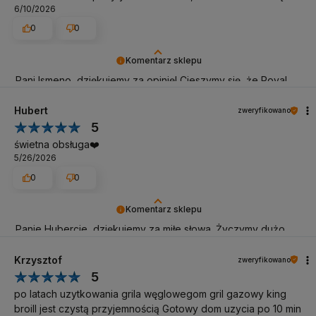
6/10/2026
0
0
Komentarz sklepu
Pani Ismeno, dziękujemy za opinię! Cieszymy się, że Royal
zrobił świetne pierwsze wrażenie, a rożen zachwycił gości.
Można na nim przyrządzić całe mnóstwo pysznych potraw!
Hubert
zweryfikowano
Po garść inspiracji i gotowych pomysłów serdecznie
5
zapraszamy do zakładki z przepisami na rożen na naszej
świetna obsługa❤️
stronie. Życzymy wielu udanych grillowań!
5/26/2026
0
0
Komentarz sklepu
Panie Hubercie, dziękujemy za miłe słowa. Życzymy dużo
przyjemności z grillowania i wielu pysznych chwil z Broil
Kingiem.
Krzysztof
zweryfikowano
5
po latach uzytkowania grila węglowegom gril gazowy king
broill jest czystą przyjemnością Gotowy dom uzycia po 10 min