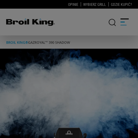
OPINIE
WYBIERZ GRILL
GDZIE KUPIĆ?
BROIL KING®
GAZ
ROYAL™ 390 SHADOW
GRILLE
KUCHNIE OGRODOWE
AKCESORIA DO GRILLOWANIA
BLOG
PRZEPISY
WSPARCIE