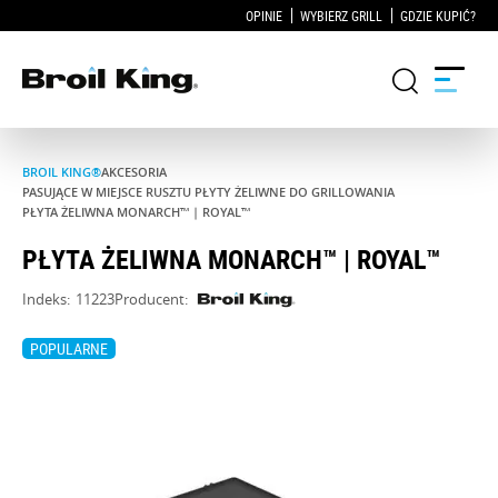
OPINIE
WYBIERZ GRILL
GDZIE KUPIĆ?
BROIL KING®
AKCESORIA
Grille
PASUJĄCE W MIEJSCE RUSZTU PŁYTY ŻELIWNE DO GRILLOWANIA
PŁYTA ŻELIWNA MONARCH™ | ROYAL™
KUCHNIE OGRODOWE
PŁYTA ŻELIWNA MONARCH™ | ROYAL™
Indeks:
11223
Producent:
Akcesoria do grillowania
POPULARNE
Blog
Przepisy
WSPARCIE