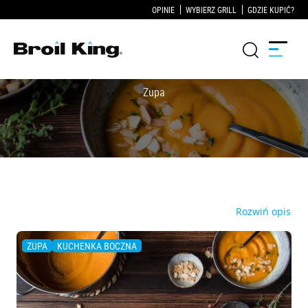
OPINIE
WYBIERZ GRILL
GDZIE KUPIĆ?
Grille
KUCHNIE OGRODOWE
Akcesoria do grillowania
Rozwiń opis
Blog
ZUPA
KUCHENKA BOCZNA
Przepisy
WSPARCIE