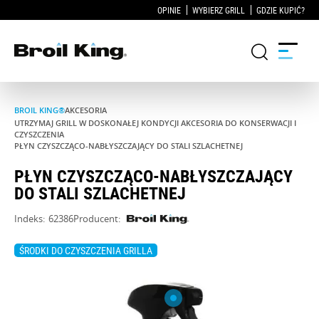
OPINIE
WYBIERZ GRILL
GDZIE KUPIĆ?
BROIL KING®
AKCESORIA
Grille
UTRZYMAJ GRILL W DOSKONAŁEJ KONDYCJI AKCESORIA DO KONSERWACJI I
CZYSZCZENIA
PŁYN CZYSZCZĄCO-NABŁYSZCZAJĄCY DO STALI SZLACHETNEJ
KUCHNIE OGRODOWE
PŁYN CZYSZCZĄCO-NABŁYSZCZAJĄCY
DO STALI SZLACHETNEJ
Akcesoria do grillowania
Indeks:
62386
Producent:
Blog
ŚRODKI DO CZYSZCZENIA GRILLA
Przepisy
WSPARCIE