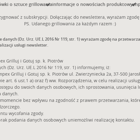
wki o sztuce grillowania
informacje o nowościach produktowych
p
ygnować z subskrypcji. Dołączając do newslettera, wyrażam zgodę 
PS. Udanego grillowania za każdym razem :)
ie danych (Dz. Urz. UE.L 2016 Nr 119, str. 1) wyrażam zgodę na przetwar
alizacji usługi newsletter.
Grilluj i Gotuj sp. k. Piotrów
 (Dz. Urz. UE.L 2016 Nr 119, str. 1) informujemy, iż:
 Grilluj i Gotuj sp. k. Piotrów ul. Zwierzyniecka 2a, 37-500 Jarosł
rt. 6 ust.1 a) oraz f) ww. Rozporządzenia, w celu realizacji usług
ostępu do swoich danych osobowych, ich sprostowania, usunięcia 
a danych.
 momencie bez wpływu na zgodność z prawem przetwarzania, które
dzorczego.
ntu wycofania zgody.
brak podania danych osobowych uniemożliwi realizację kontaktu.