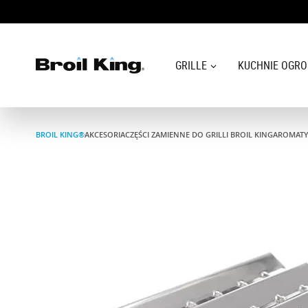
GRILLE
KUCHNIE OGR
Grille
BROIL KING®
AKCESORIA
CZĘŚCI ZAMIENNE DO GRILLI BROIL KING
AROMATYZ
KUCHNIE OGRODOWE
Akcesoria do grillowania
Blog
Przepisy
WSPARCIE