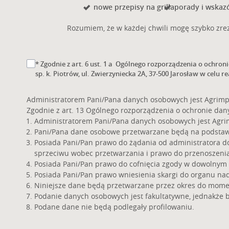
nowe przepisy na grilla
porady i wskazó
Rozumiem, że w każdej chwili mogę szybko zrez
* Zgodnie z art. 6 ust. 1 a Ogólnego rozporządzenia o ochron
sp. k. Piotrów, ul. Zwierzyniecka 2A, 37-500 Jarosław w celu re
Administratorem Pani/Pana danych osobowych jest Agrimpex 
Zgodnie z art. 13 Ogólnego rozporządzenia o ochronie danych
Administratorem Pani/Pana danych osobowych jest Agrimpex
Pani/Pana dane osobowe przetwarzane będą na podstawie a
Posiada Pani/Pan prawo do żądania od administratora d
sprzeciwu wobec przetwarzania i prawo do przenoszeni
Posiada Pani/Pan prawo do cofnięcia zgody w dowolnym
Posiada Pani/Pan prawo wniesienia skargi do organu na
Niniejsze dane będą przetwarzane przez okres do mome
Podanie danych osobowych jest fakultatywne, jednakże 
Podane dane nie będą podlegały profilowaniu.