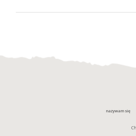
nazywam się
Ch