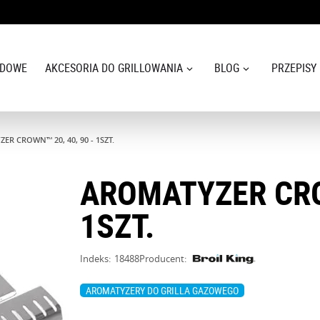
ODOWE
AKCESORIA DO GRILLOWANIA
BLOG
PRZEPISY
ER CROWN™ 20, 40, 90 - 1SZT.
AROMATYZER CROW
1SZT.
Indeks:
18488
Producent:
AROMATYZERY DO GRILLA GAZOWEGO