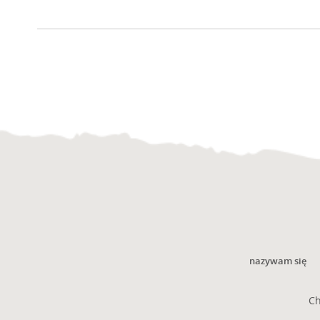
nazywam się
Ch