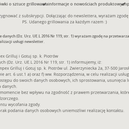
wki o sztuce grillowania
informacje o nowościach produktowych
p
ygnować z subskrypcji. Dołączając do newslettera, wyrażam zgodę 
PS. Udanego grillowania za każdym razem :)
ie danych (Dz. Urz. UE.L 2016 Nr 119, str. 1) wyrażam zgodę na przetwar
alizacji usługi newsletter.
Grilluj i Gotuj sp. k. Piotrów
 (Dz. Urz. UE.L 2016 Nr 119, str. 1) informujemy, iż:
 Grilluj i Gotuj sp. k. Piotrów ul. Zwierzyniecka 2a, 37-500 Jarosł
rt. 6 ust.1 a) oraz f) ww. Rozporządzenia, w celu realizacji usług
ostępu do swoich danych osobowych, ich sprostowania, usunięcia 
a danych.
 momencie bez wpływu na zgodność z prawem przetwarzania, które
dzorczego.
ntu wycofania zgody.
brak podania danych osobowych uniemożliwi realizację kontaktu.