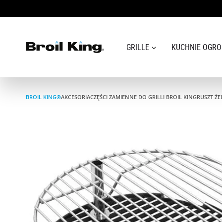
GRILLE
KUCHNIE OGR
Grille
BROIL KING®
AKCESORIA
CZĘŚCI ZAMIENNE DO GRILLI BROIL KING
RUSZT ŻE
KUCHNIE OGRODOWE
Akcesoria do grillowania
Blog
Przepisy
WSPARCIE