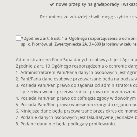
nowe przepisy na grilla
porady i wskazó
Rozumiem, że w każdej chwili mogę szybko zrez
* Zgodnie z art. 6 ust. 1 a Ogólnego rozporządzenia o ochron
sp. k. Piotrów, ul. Zwierzyniecka 2A, 37-500 Jarosław w celu re
Administratorem Pani/Pana danych osobowych jest Agrimpex 
Zgodnie z art. 13 Ogólnego rozporządzenia o ochronie danych
Administratorem Pani/Pana danych osobowych jest Agrimpex
Pani/Pana dane osobowe przetwarzane będą na podstawie a
Posiada Pani/Pan prawo do żądania od administratora d
sprzeciwu wobec przetwarzania i prawo do przenoszeni
Posiada Pani/Pan prawo do cofnięcia zgody w dowolnym
Posiada Pani/Pan prawo wniesienia skargi do organu na
Niniejsze dane będą przetwarzane przez okres do mome
Podanie danych osobowych jest fakultatywne, jednakże 
Podane dane nie będą podlegały profilowaniu.