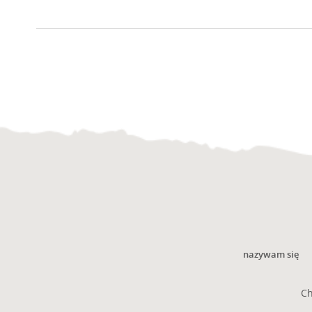
nazywam się
Ch