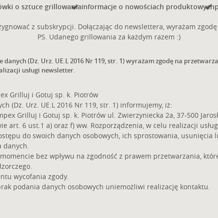
wki o sztuce grillowania
informacje o nowościach produktowych
p
ygnować z subskrypcji. Dołączając do newslettera, wyrażam zgodę 
PS. Udanego grillowania za każdym razem :)
ie danych (Dz. Urz. UE.L 2016 Nr 119, str. 1) wyrażam zgodę na przetwar
alizacji usługi newsletter.
Grilluj i Gotuj sp. k. Piotrów
 (Dz. Urz. UE.L 2016 Nr 119, str. 1) informujemy, iż:
 Grilluj i Gotuj sp. k. Piotrów ul. Zwierzyniecka 2a, 37-500 Jarosł
rt. 6 ust.1 a) oraz f) ww. Rozporządzenia, w celu realizacji usług
ostępu do swoich danych osobowych, ich sprostowania, usunięcia 
a danych.
 momencie bez wpływu na zgodność z prawem przetwarzania, które
dzorczego.
ntu wycofania zgody.
brak podania danych osobowych uniemożliwi realizację kontaktu.