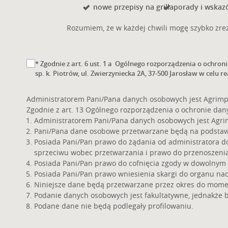
nowe przepisy na grilla
porady i wskazó
Rozumiem, że w każdej chwili mogę szybko zrez
* Zgodnie z art. 6 ust. 1 a Ogólnego rozporządzenia o ochron
sp. k. Piotrów, ul. Zwierzyniecka 2A, 37-500 Jarosław w celu re
Administratorem Pani/Pana danych osobowych jest Agrimpex 
Zgodnie z art. 13 Ogólnego rozporządzenia o ochronie danych
Administratorem Pani/Pana danych osobowych jest Agrimpex
Pani/Pana dane osobowe przetwarzane będą na podstawie a
Posiada Pani/Pan prawo do żądania od administratora d
sprzeciwu wobec przetwarzania i prawo do przenoszeni
Posiada Pani/Pan prawo do cofnięcia zgody w dowolnym
Posiada Pani/Pan prawo wniesienia skargi do organu na
Niniejsze dane będą przetwarzane przez okres do mome
Podanie danych osobowych jest fakultatywne, jednakże 
Podane dane nie będą podlegały profilowaniu.