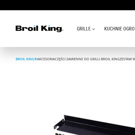
GRILLE
KUCHNIE OGR
Grille
BROIL KING®
AKCESORIA
CZĘŚCI ZAMIENNE DO GRILLI BROIL KING
ZESTAW 
KUCHNIE OGRODOWE
Akcesoria do grillowania
Blog
Przepisy
WSPARCIE