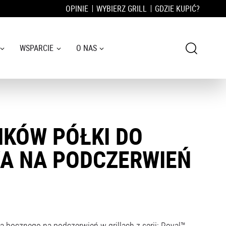
OPINIE
WYBIERZ GRILL
GDZIE KUPIĆ?
WSPARCIE
O NAS
KÓW PÓŁKI DO
A NA PODCZERWIEŃ
bocznego na podczerwień w grillach z serii: Royal™,