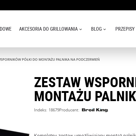
ODOWE
AKCESORIA DO GRILLOWANIA
BLOG
PRZEPISY
WSPORNIKÓW PÓŁKI DO MONTAŻU PALNIKA NA PODCZERWIEŃ
ZESTAW WSPORNI
MONTAŻU PALNIK
Indeks:
18679
Producent:
Kompletny zestaw umożliwiający montaż palnika 