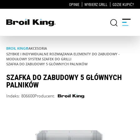
OPINIE
WYBIERZ GRILL
GDZIE KUPIĆ?
BROIL KING®
AKCESORIA
Grille
SZYBKIE I INDYWIDUALNE ROZWIĄZANIA ELEMENTY DO ZABUDOWY -
MODUŁOWY SYSTEM SZAFEK DO GRILLI
SZAFKA DO ZABUDOWY 5 GŁÓWNYCH PALNIKÓW
KUCHNIE OGRODOWE
SZAFKA DO ZABUDOWY 5 GŁÓWNYCH
PALNIKÓW
Akcesoria do grillowania
Indeks:
806600
Producent:
Blog
Przepisy
WSPARCIE