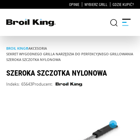
OPINIE
WYBIERZ GRILL
GDZIE KUPIĆ?
BROIL KING®
AKCESORIA
Grille
SEKRET WYGODNEGO GRILLA NARZĘDZIA DO PERFEKCYJNEGO GRILLOWANIA
SZEROKA SZCZOTKA NYLONOWA
KUCHNIE OGRODOWE
SZEROKA SZCZOTKA NYLONOWA
Indeks:
65643
Producent:
Akcesoria do grillowania
Blog
Przepisy
WSPARCIE