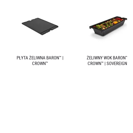
PŁYTA ŻELIWNA BARON™ |
ŻELIWNY WOK BARON™ |
CROWN™
CROWN™ | SOVEREIGN™