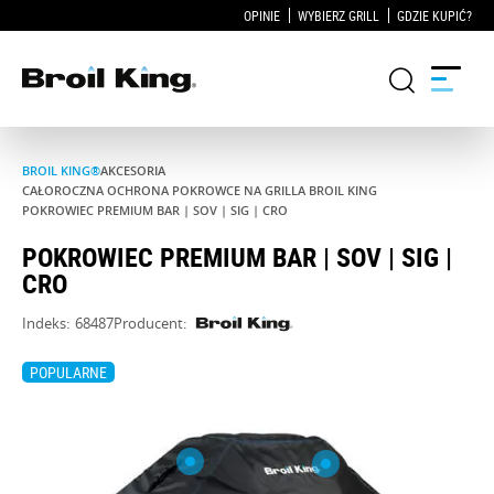
OPINIE
WYBIERZ GRILL
GDZIE KUPIĆ?
BROIL KING®
AKCESORIA
Grille
CAŁOROCZNA OCHRONA POKROWCE NA GRILLA BROIL KING
POKROWIEC PREMIUM BAR | SOV | SIG | CRO
KUCHNIE OGRODOWE
POKROWIEC PREMIUM BAR | SOV | SIG |
CRO
Akcesoria do grillowania
Indeks:
68487
Producent:
Blog
POPULARNE
Przepisy
WSPARCIE