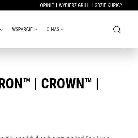
OPINIE
WYBIERZ GRILL
GDZIE KUPIĆ?
WSPARCIE
O NAS
RON™ | CROWN™ |
 myślą o modelach grilli gazowych Broil King Baron,