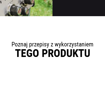
mażone steki? Pozwól nam zebrać ciasteczka abyśmy mogli dopasować treśc
potrzeb. Godzisz się na to, kontynuując przeglądanie strony.
Przejdź do ustawień
Zgadzam się
Poznaj przepisy z wykorzystaniem
TEGO PRODUKTU