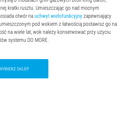
ednej kratki rusztu. Umieszczając go nad mocnym
uchwyt wielofunkcyjny
posiada otwór na
zapewniający
 umieszczonym pod wokiem z łatwością postawisz go na
łość na wiele lat, wok należy konserwować przy użyciu
mentów systemu DO MORE.
WYBIERZ SKLEP