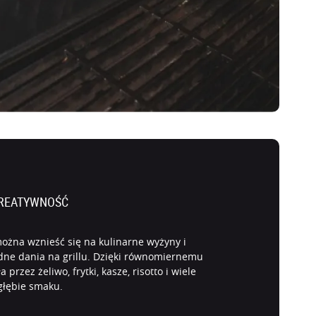
KREATYWNOŚĆ
żna wznieść się na kulinarne wyżyny i
ne dania na grillu. Dzięki równomiernemu
s!
przez żeliwo, frytki, kasze, risotto i wiele
głębie smaku.