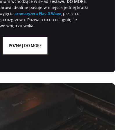
sorium wchodzące w skład zestawu
DO MORE
.
arowi idealnie pasuje w miejsce jednej kratki
wyjęcia
, przez co
aromatyzera Flav-R-Wave
go rozgrzewa. Pozwala to na osiągnięcie
 we wnętrzu woka.
POZNAJ DO MORE