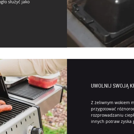
gło służyć jako
UWOLNIJ SWOJĄ 
Z żeliwnym wokiem mo
przygotować różnorod
erwis wykorzystuje pliki cookie
rozprowadzaniu ciepła 
innych potraw zyska 