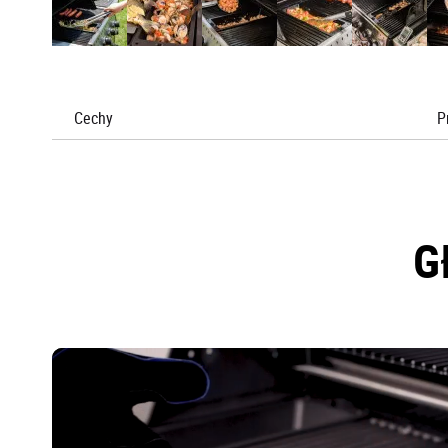
Cechy
P
G