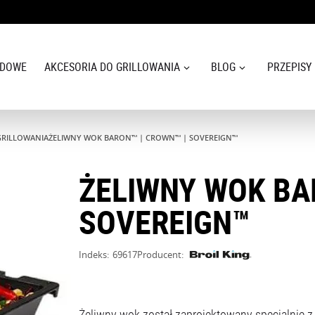
ODOWE
AKCESORIA DO GRILLOWANIA
BLOG
PRZEPISY
 GRILLOWANIA
ŻELIWNY WOK BARON™ | CROWN™ | SOVEREIGN™
ŻELIWNY WOK BA
SOVEREIGN™
Indeks:
69617
Producent:
Żeliwny wok został zaprojektowany specjalnie z