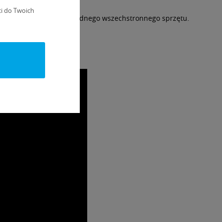
i do Twoich
ej kuchni, korzystając z jednego wszechstronnego sprzętu.
żliwości!