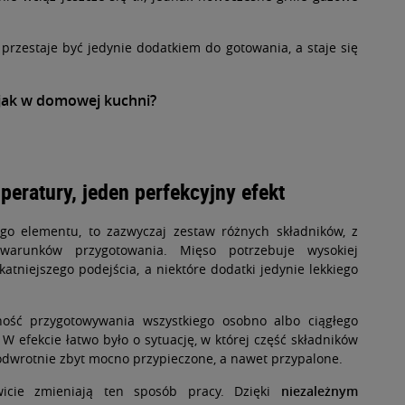
l przestaje być jedynie dodatkiem do gotowania, a staje się
i jak w domowej kuchni?
eratury, jeden perfekcyjny efekt
nego elementu, to zazwyczaj zestaw różnych składników, z
arunków przygotowania. Mięso potrzebuje wysokiej
atniejszego podejścia, a niektóre dodatki jedynie lekkiego
ność przygotowywania wszystkiego osobno albo ciągłego
W efekcie łatwo było o sytuację, w której część składników
 odwrotnie zbyt mocno przypieczone, a nawet przypalone.
wicie zmieniają ten sposób pracy. Dzięki
niezależnym