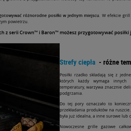
zygotowywać różnorodne posiłki w jednym miejscu
. W efekcie gril
eżym powietrzu.
lach z serii Crown™ i Baron™ możesz przygotowywać posiłk
Strefy ciepła
- różne temp
Posiłki rzadko składają się z jed
których każdy wymaga innych w
temperatury, warzywa znacznie delik
podgrzania.
Do tej pory oznaczało to koniecz
przekładania produktów na ruszcie. 
była już idealna, a inne surowe lub
Nowoczesne grille gazowe całko