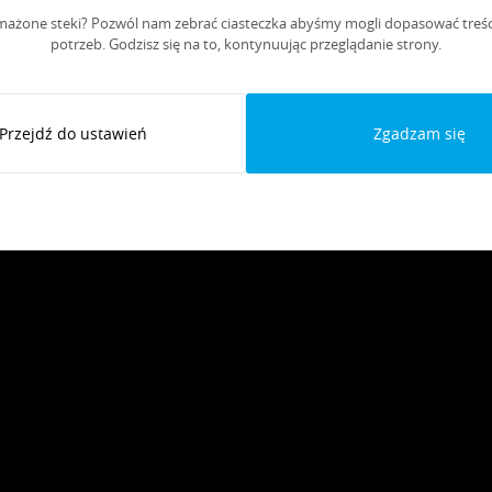
mażone steki? Pozwól nam zebrać ciasteczka abyśmy mogli dopasować treśc
enia w zależności od potrzeb - dokładnie tak, jak robisz to w swoj
potrzeb. Godzisz się na to, kontynuując przeglądanie strony.
tujesz maksymalnię powierzchnię i mo
Przejdź do ustawień
Zgadzam się