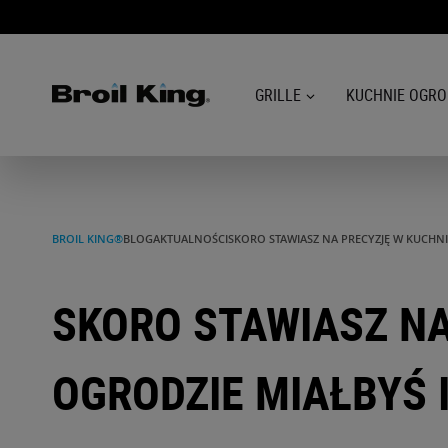
GRILLE
KUCHNIE OGR
GRILLE
KUCHNIE OGRODOWE
BROIL KING®
BLOG
AKTUALNOŚCI
SKORO STAWIASZ NA PRECYZJĘ W KUCHN
AKCESORIA DO GRILLOWANIA
SKORO STAWIASZ NA
BLOG
OGRODZIE MIAŁBYŚ 
PRZEPISY
WSPARCIE