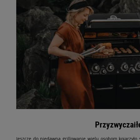
Przyzwyczaiłeś
Jeszcze do niedawna grillowanie wielu osobom kojarzyło s