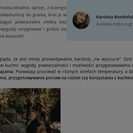
odzą idealnie. Sprzęt, z którego
dokładnością do grama, kroi je w
Karolina Bombińs
siągać powtarzalne efekty bez
Autorka treści o g
j wygody rezygnować i godzić się
em kontroli?
gląda, że jest mniej przewidywalne, bardziej „na wyczucie”. Dziś
 w kuchni: wygody, powtarzalności i możliwości przygotowywania 
iązania
. Pozwalają pracować w różnych strefach temperatury, a dz
enia, przygotowywania potraw na rożnie czy korzystania z kuche