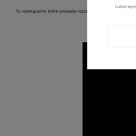
Lubisz wys
To rozwiązanie, które pozwala rozszerzać możliwości urządz
Wykorzys