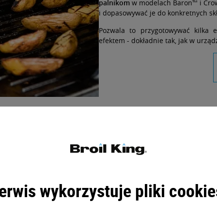
palnikom
w modelach Baron™ i Cr
i dopasowywać je do konkretnych sk
Pozwala to przygotowywać kilka e
efektem - dokładnie tak, jak w urząd
o More - piecz, wędź, grilluj i gotuj na jed
 zmiana, jednak to nie wszystko! Grille z serii Baron
™
i Crown
™
 kratek rusztu, dzięki czemu można je montować w miejscu jednej
na ruszcie bez jego wyjmowania.
erwis wykorzystuje pliki cookie
ZOBACZ AKCESORIA