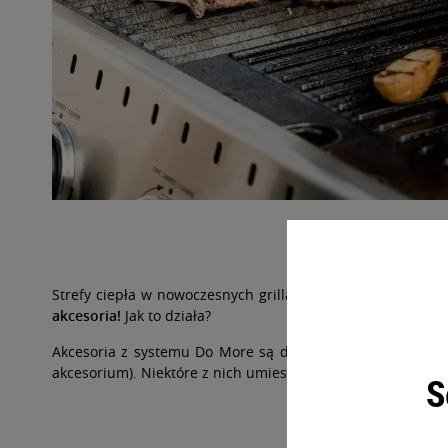
Akcesoria D
Strefy ciepła w nowoczesnych grillach gazowych to ogromna
akcesoria!
Jak to działa?
Akcesoria z systemu Do More są dopasowane do wielkości
akcesorium). Niektóre z nich umieszcza się bezpośrednio 
S