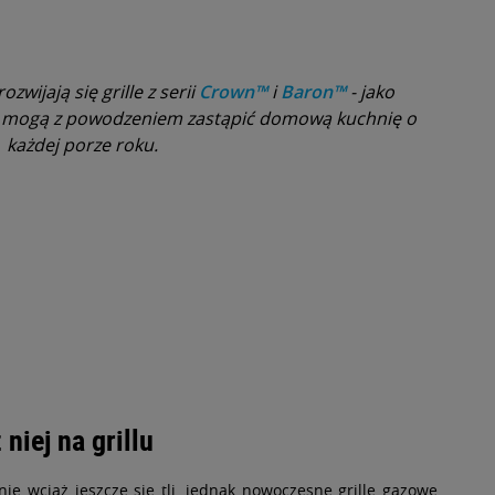
zwijają się grille z serii
Crown™
i
Baron™
- jako
e mogą z powodzeniem zastąpić domową kuchnię o
każdej porze roku.
niej na grillu
ie wciąż jeszcze się tli, jednak nowoczesne grille gazowe