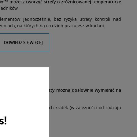
own™ możesz
tworzyć strefy o zróżnicowanej temperaturze
ładników.
lementów jednocześnie, bez ryzyka utraty kontroli nad
zeniach, na których na co dzień pracujesz w kuchni.
DOWIEDZ SIĘ WIĘCEJ
nym grillu!
to modele,
których ruszty można dosłownie wymienić na
, dwóch, a nawet trzech kratek (w zależności od rodzaju
s!