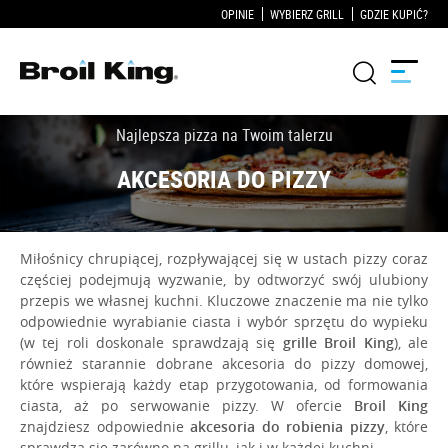
OPINIE
WYBIERZ GRILL
GDZIE KUPIĆ?
Grille
KUCHNIE OGRODOWE
Miłośnicy chrupiącej, rozpływającej się w ustach pizzy coraz
Akcesoria do grillowania
częściej podejmują wyzwanie, by odtworzyć swój ulubiony
przepis we własnej kuchni. Kluczowe znaczenie ma nie tylko
Blog
odpowiednie wyrabianie ciasta i wybór sprzętu do wypieku
(w tej roli doskonale sprawdzają się
grille Broil King
), ale
również starannie dobrane akcesoria do pizzy domowej,
Przepisy
które wspierają każdy etap przygotowania, od formowania
ciasta, aż po serwowanie pizzy. W ofercie
Broil King
WSPARCIE
znajdziesz odpowiednie
akcesoria do robienia pizzy
, które
sprawdzą się zarówno na grillu, jak i w każdej kuchni.