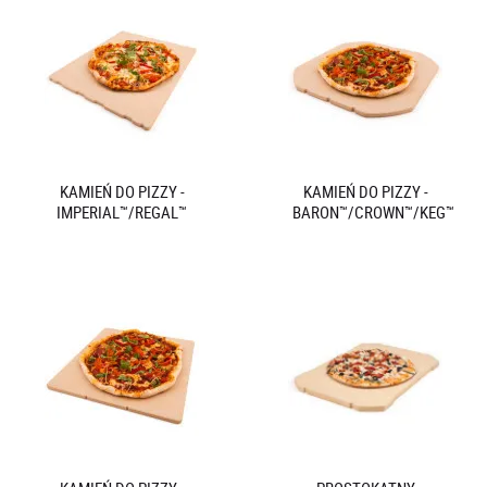
KAMIEŃ DO PIZZY -
KAMIEŃ DO PIZZY -
IMPERIAL™/REGAL™
BARON™/CROWN™/KEG™