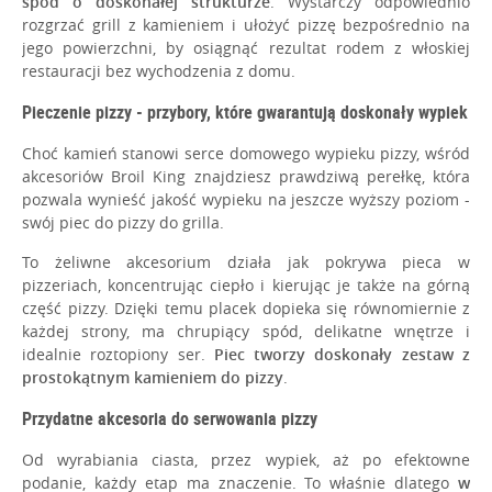
spód o doskonałej strukturze
. Wystarczy odpowiednio
rozgrzać grill z kamieniem i ułożyć pizzę bezpośrednio na
jego powierzchni, by osiągnąć rezultat rodem z włoskiej
restauracji bez wychodzenia z domu.
Pieczenie pizzy - przybory, które gwarantują doskonały wypiek
Choć kamień stanowi serce domowego wypieku pizzy, wśród
akcesoriów Broil King znajdziesz prawdziwą perełkę, która
pozwala wynieść jakość wypieku na jeszcze wyższy poziom -
swój piec do pizzy do grilla.
To żeliwne akcesorium działa jak pokrywa pieca w
pizzeriach, koncentrując ciepło i kierując je także na górną
część pizzy. Dzięki temu placek dopieka się równomiernie z
każdej strony, ma chrupiący spód, delikatne wnętrze i
idealnie roztopiony ser.
Piec tworzy doskonały zestaw z
prostokątnym kamieniem do pizzy
.
Przydatne akcesoria do serwowania pizzy
Od wyrabiania ciasta, przez wypiek, aż po efektowne
podanie, każdy etap ma znaczenie. To właśnie dlatego
w