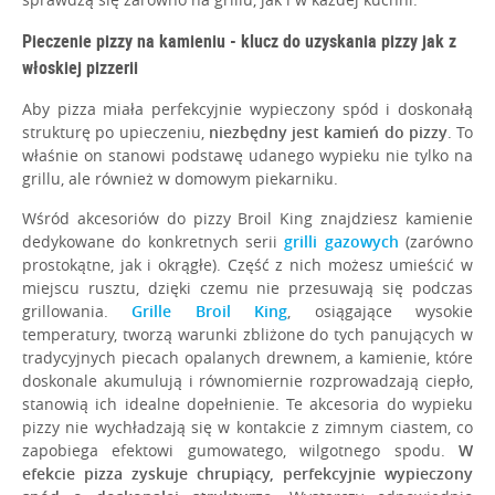
O NAS
Pieczenie pizzy na kamieniu - klucz do uzyskania pizzy jak z
włoskiej pizzerii
Aby pizza miała perfekcyjnie wypieczony spód i doskonałą
strukturę po upieczeniu,
niezbędny jest kamień do pizzy
. To
właśnie on stanowi podstawę udanego wypieku nie tylko na
grillu, ale również w domowym piekarniku.
Wśród akcesoriów do pizzy Broil King znajdziesz kamienie
dedykowane do konkretnych serii
grilli gazowych
(zarówno
prostokątne, jak i okrągłe). Część z nich możesz umieścić w
miejscu rusztu, dzięki czemu nie przesuwają się podczas
grillowania.
Grille Broil King
, osiągające wysokie
temperatury, tworzą warunki zbliżone do tych panujących w
tradycyjnych piecach opalanych drewnem, a kamienie, które
doskonale akumulują i równomiernie rozprowadzają ciepło,
stanowią ich idealne dopełnienie.
Te akcesoria do wypieku
pizzy nie wychładzają się w kontakcie z zimnym ciastem, co
zapobiega efektowi gumowatego, wilgotnego spodu.
W
efekcie pizza zyskuje chrupiący, perfekcyjnie wypieczony