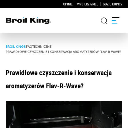
OPINIE
WYBIERZ GRILL
GDZIE KUPIĆ?
BROIL KING®
FAQ
TECHNICZNE
Grille
PRAWIDŁOWE CZYSZCZENIE I KONSERWACJA AROMATYZERÓW FLAV-R-WAVE?
KUCHNIE OGRODOWE
Prawidłowe czyszczenie i konserwacja
Akcesoria do grillowania
aromatyzerów Flav-R-Wave?
Blog
Przepisy
WSPARCIE