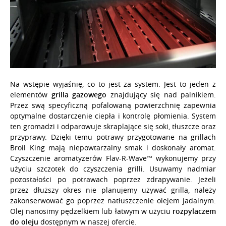
O NAS
Na wstępie wyjaśnię, co to jest za system. Jest to jeden z
elementów
grilla gazowego
znajdujący się nad palnikiem.
Przez swą specyficzną pofalowaną powierzchnię zapewnia
optymalne dostarczenie ciepła i kontrolę płomienia. System
ten gromadzi i odparowuje skraplające się soki, tłuszcze oraz
przyprawy. Dzięki temu potrawy przygotowane na grillach
Broil King mają niepowtarzalny smak i doskonały aromat.
Czyszczenie aromatyzerów Flav-R-Wave
™
wykonujemy przy
użyciu szczotek do czyszczenia grilli. Usuwamy nadmiar
pozostałości po potrawach poprzez zdrapywanie. Jeżeli
przez dłuższy okres nie planujemy używać grilla, należy
zakonserwować go poprzez natłuszczenie olejem jadalnym.
Olej nanosimy pędzelkiem lub łatwym w użyciu
rozpylaczem
do oleju
dostępnym w naszej ofercie.