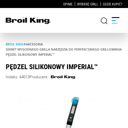
OPINIE
WYBIERZ GRILL
GDZIE KUPIĆ?
BROIL KING®
AKCESORIA
Grille
SEKRET WYGODNEGO GRILLA NARZĘDZIA DO PERFEKCYJNEGO GRILLOWANIA
PĘDZEL SILIKONOWY IMPERIAL™
KUCHNIE OGRODOWE
PĘDZEL SILIKONOWY IMPERIAL™
Indeks:
64013
Producent:
Akcesoria do grillowania
Blog
Przepisy
WSPARCIE