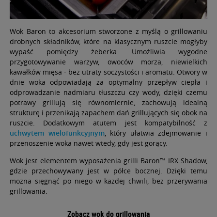
Wok Baron to akcesorium stworzone z myślą o grillowaniu
drobnych składników, które na klasycznym ruszcie mogłyby
wypaść pomiędzy żeberka. Umożliwia wygodne
przygotowywanie warzyw, owoców morza, niewielkich
kawałków mięsa - bez utraty soczystości i aromatu. Otwory w
dnie woka odpowiadają za optymalny przepływ ciepła i
odprowadzanie nadmiaru tłuszczu czy wody, dzięki czemu
potrawy grillują się równomiernie, zachowują idealną
strukturę i przenikają zapachem dań grillujących się obok na
ruszcie. Dodatkowym atutem jest kompatybilność z
uchwytem wielofunkcyjnym
, który ułatwia zdejmowanie i
przenoszenie woka nawet wtedy, gdy jest gorący.
Wok jest elementem wyposażenia grilli Baron™ IRX Shadow,
gdzie przechowywany jest w półce bocznej. Dzięki temu
można sięgnąć po niego w każdej chwili, bez przerywania
grillowania.
Zobacz wok do grillowania