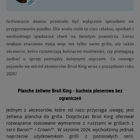
O NAS
Grillowanie dawno przestało być wyłącznie sposobem na
przygotowanie posiłku. Dla wielu osób to czas relaksu, spotkań i
swobodnego spędzania chwil na świeżym powietrzu. Coraz
większe znaczenie mają więc nie tylko same grille, ale także
akcesoria, które rozszerzają kulinarne możliwości, czy pomagają
zadbać o sprzęt pomiędzy kolejnymi użyciami.
Co nowego
pojawiło się wśród akcesoriów Broil King wraz z początkiem roku
2026?
Planche żeliwne Broil King - kuchnia plenerowa bez
ograniczeń
Jednym z akcesoriów, które od razu przyciąga uwagę, jest
żeliwna plancha do grilla. Dotychczas Broil King oferował
rozwiązanie stosowane wymiennie z rusztami w grillach z
serii Baron™ i Crown™. W sezonie 2026 wychodzimy jednak
naprzeciw użytkownikom grilli z pozostałych serii,