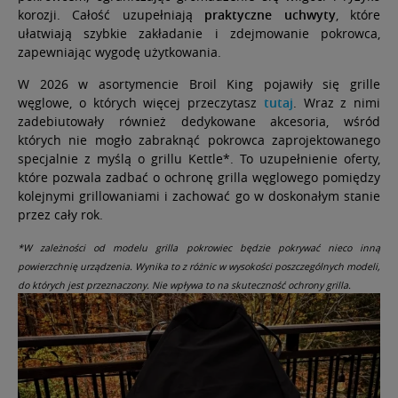
korozji. Całość uzupełniają
praktyczne uchwyty
, które
ułatwiają szybkie zakładanie i zdejmowanie pokrowca,
zapewniając wygodę użytkowania.
W 2026 w asortymencie Broil King pojawiły się grille
węglowe, o których więcej przeczytasz
tutaj
. Wraz z nimi
zadebiutowały również dedykowane akcesoria, wśród
których nie mogło zabraknąć pokrowca zaprojektowanego
specjalnie z myślą o grillu Kettle*. To uzupełnienie oferty,
które pozwala zadbać o ochronę grilla węglowego pomiędzy
kolejnymi grillowaniami i zachować go w doskonałym stanie
przez cały rok.
*W zależności od modelu grilla pokrowiec będzie pokrywać nieco inną
powierzchnię urządzenia. Wynika to z różnic w wysokości poszczególnych modeli,
do których jest przeznaczony. Nie wpływa to na skuteczność ochrony grilla.