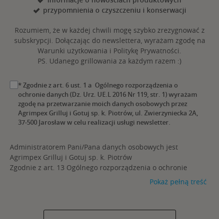
przypomnienia o czyszczeniu i konserwacji
Rozumiem, że w każdej chwili mogę szybko zrezygnować z
subskrypcji. Dołączając do newslettera, wyrażam zgodę na
Warunki użytkowania i Politykę Prywatności.
PS. Udanego grillowania za każdym razem :)
* Zgodnie z art. 6 ust. 1 a Ogólnego rozporządzenia o
ochronie danych (Dz. Urz. UE.L 2016 Nr 119, str. 1) wyrażam
zgodę na przetwarzanie moich danych osobowych przez
Agrimpex Grilluj i Gotuj sp. k. Piotrów, ul. Zwierzyniecka 2A,
37-500 Jarosław w celu realizacji usługi newsletter.
Administratorem Pani/Pana danych osobowych jest
Agrimpex Grilluj i Gotuj sp. k. Piotrów
Zgodnie z art. 13 Ogólnego rozporządzenia o ochronie
danych (Dz. Urz. UE.L 2016 Nr 119, str. 1) informujemy, iż:
Pokaż pełną treść
Administratorem Pani/Pana danych osobowych jest
Agrimpex Grilluj i Gotuj sp. k. Piotrów ul. Zwierzyniecka 2a,
37-500 Jarosław, nr tel. 16 623 61 72, adres email:
rodo@broilking.pl
.