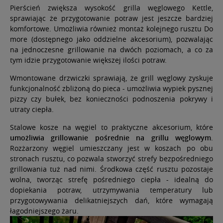
Pierścień zwiększa wysokość grilla węglowego Kettle,
sprawiając że przygotowanie potraw jest jeszcze bardziej
komfortowe. Umożliwia również montaż kolejnego rusztu Do
more (dostępnego jako oddzielne akcesorium), pozwalając
na jednoczesne grillowanie na dwóch poziomach, a co za
tym idzie przygotowanie większej ilości potraw.
Wmontowane drzwiczki sprawiają, że grill węglowy zyskuje
funkcjonalność zbliżoną do pieca - umożliwia wypiek pysznej
pizzy czy bułek, bez konieczności podnoszenia pokrywy i
utraty ciepła.
Stalowe kosze na węgiel to praktyczne akcesorium, które
umożliwia grillowanie pośrednie na grillu węglowym
.
Rozżarzony węgiel umieszczany jest w koszach po obu
stronach rusztu, co pozwala stworzyć strefy bezpośredniego
grillowania tuż nad nimi. Środkowa część rusztu pozostaje
wolna, tworząc strefę pośredniego ciepła - idealną do
dopiekania potraw, utrzymywania temperatury lub
przygotowywania delikatniejszych dań, które wymagają
łagodniejszego żaru.