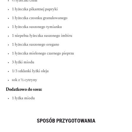
⅓ łyżeczki chilli
1 łyżeczka pikantnej papryki
1 łyżeczka czosnku granulowanego
1 łyżeczka suszonego tymianku
1 niepełna łyżeczka suszonego imbiru
1 łyżeczka suszonego oregano
1 łyżeczka mielonego czarnego pieprzu
3 łyżki miodu
1/3 szklanki łyżki oleju
sok z ½ cytryny
Dodatkowo do sosu:
1 łyżka miodu
SPOSÓB PRZYGOTOWANIA