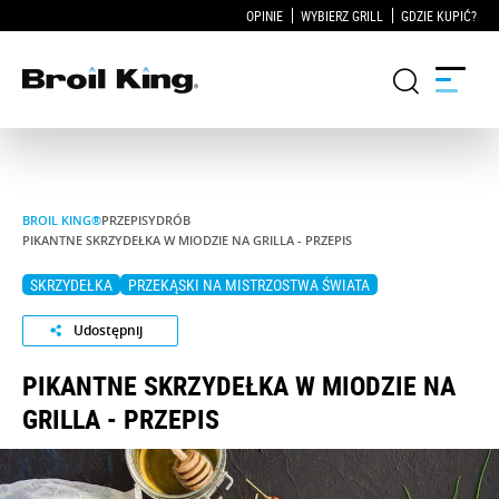
OPINIE
WYBIERZ GRILL
GDZIE KUPIĆ?
Grille
BROIL KING®
PRZEPISY
DRÓB
PIKANTNE SKRZYDEŁKA W MIODZIE NA GRILLA - PRZEPIS
KUCHNIE OGRODOWE
SKRZYDEŁKA
PRZEKĄSKI NA MISTRZOSTWA ŚWIATA
Akcesoria do grillowania
Udostępnij
Blog
PIKANTNE SKRZYDEŁKA W MIODZIE NA
GRILLA - PRZEPIS
Przepisy
WSPARCIE