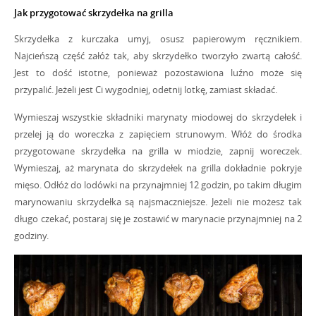
Jak przygotować skrzydełka na grilla
Skrzydełka z kurczaka umyj, osusz papierowym ręcznikiem.
Najcieńszą część załóż tak, aby skrzydełko tworzyło zwartą całość.
Jest to dość istotne, ponieważ pozostawiona luźno może się
przypalić. Jeżeli jest Ci wygodniej, odetnij lotkę, zamiast składać.
Wymieszaj wszystkie składniki marynaty miodowej do skrzydełek i
przelej ją do woreczka z zapięciem strunowym. Włóż do środka
przygotowane skrzydełka na grilla w miodzie, zapnij woreczek.
Wymieszaj, aż marynata do skrzydełek na grilla dokładnie pokryje
mięso. Odłóż do lodówki na przynajmniej 12 godzin, po takim długim
marynowaniu skrzydełka są najsmaczniejsze. Jeżeli nie możesz tak
długo czekać, postaraj się je zostawić w marynacie przynajmniej na 2
godziny.