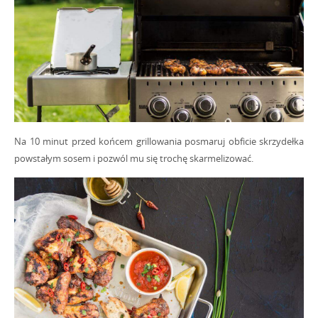
Na 10 minut przed końcem grillowania posmaruj obficie skrzydełka
powstałym sosem i pozwól mu się trochę skarmelizować.