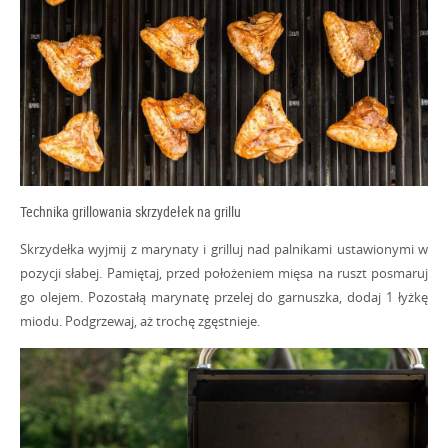
Technika grillowania skrzydełek na grillu
Skrzydełka wyjmij z marynaty i grilluj nad palnikami ustawionymi w
pozycji słabej. Pamiętaj, przed położeniem mięsa na ruszt posmaruj
go olejem. Pozostałą marynatę przelej do garnuszka, dodaj 1 łyżkę
miodu. Podgrzewaj, aż trochę zgęstnieje.