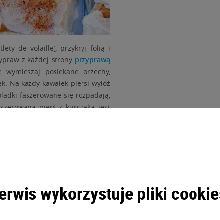
ety de volaille), przykryj folią i
zypraw z każdej strony
przyprawą
wymieszaj posiekane orzechy,
ek. Na każdy kawałek piersi wyłóż
roladki faszerowane się rozpadają,
zerowana pierś z kurczaka jest
oku
erwis wykorzystuje pliki cookie