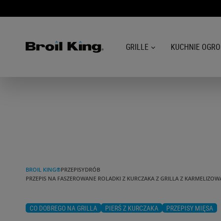
GRILLE
KUCHNIE OGR
GRILLE
KUCHNIE OGRODOWE
AKCESORIA DO GRILLOWANIA
BLOG
BROIL KING®
PRZEPISY
DRÓB
PRZEPIS NA FASZEROWANE ROLADKI Z KURCZAKA Z GRILLA Z KARMELIZOW
PRZEPISY
CO DOBREGO NA GRILLA
PIERŚ Z KURCZAKA
PRZEPISY MIĘSA
WSPARCIE