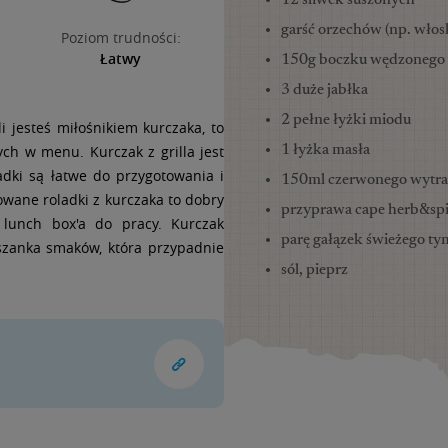
12 śliwek suszonych
garść orzechów (np. włos
Poziom trudności:
Łatwy
150g boczku wędzonego
3 duże jabłka
2 pełne łyżki miodu
i jesteś miłośnikiem kurczaka, to
ch w menu. Kurczak z grilla jest
1 łyżka masła
adki są łatwe do przygotowania i
150ml czerwonego wytr
wane roladki z kurczaka to dobry
przyprawa cape herb&spic
 lunch box'a do pracy. Kurczak
parę gałązek świeżego t
szanka smaków, która przypadnie
sól, pieprz