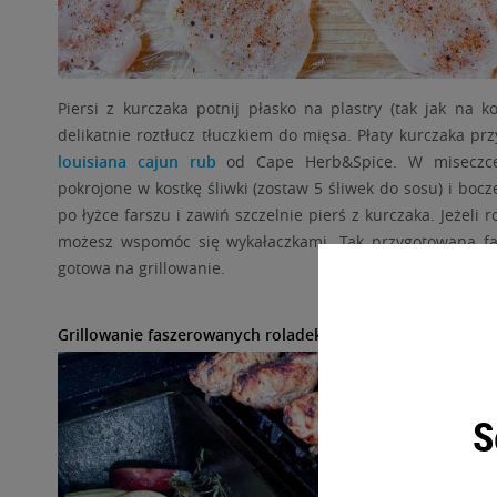
Piersi z kurczaka potnij płasko na plastry (tak jak na kotl
delikatnie roztłucz tłuczkiem do mięsa. Płaty kurczaka pr
louisiana cajun rub
od Cape Herb&Spice. W miseczce 
pokrojone w kostkę śliwki (zostaw 5 śliwek do sosu) i bocz
po łyżce farszu i zawiń szczelnie pierś z kurczaka. Jeżeli 
możesz wspomóc się wykałaczkami. Tak przygotowana fas
gotowa na grillowanie.
Grillowanie faszerowanych roladek i jabłek w żeliwnym w
S