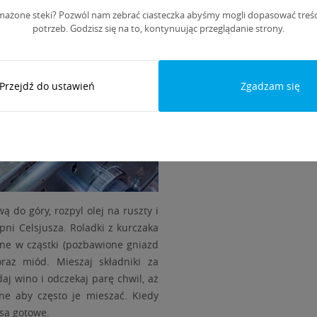
mażone steki? Pozwól nam zebrać ciasteczka abyśmy mogli dopasować treśc
potrzeb. Godzisz się na to, kontynuując przeglądanie strony.
Przejdź do ustawień
Zgadzam się
ą do góry, rozpyl olej na ruszty i
opni Celsjusza. Roladki z kurczaka
jone w cząstki (pozbawione gniazd
oraz miód. Mieszaj składniki za
daj wino i odczekaj parę chwil, aż
żne aby często je mieszać. Kiedy
 są gotowe.