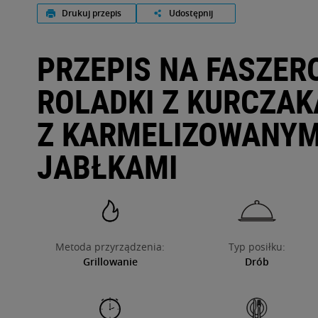
Drukuj przepis
Udostępnij
O NAS
PRZEPIS NA FASZE
ROLADKI Z KURCZAK
Z KARMELIZOWANYM
JABŁKAMI
Metoda przyrządzenia:
Typ posiłku:
Grillowanie
Drób