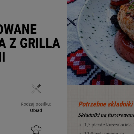
ROWANE
A Z GRILLA
I
Potrzebne składniki
Rodzaj posiłku:
Obiad
Składniki na faszerowane
1,5 piersi z kurczaka (ok. 