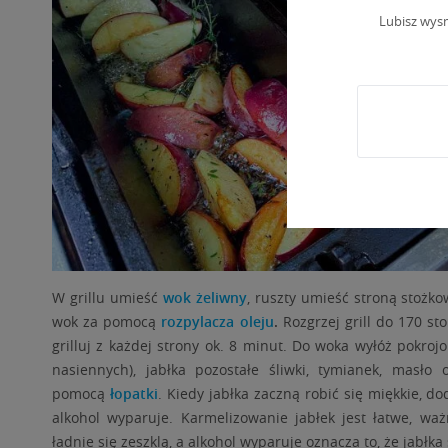
Lubisz wys
W grillu umieść
wok żeliwny
, ruszty umieść stroną stożkow
wok za pomocą
rozpylacza oleju
.
Rozgrzej grill do 170 st
grilluj z każdej strony ok. 8 minut. Do woka wyłóż pokro
nasiennych), jabłka pozostałe śliwki, tymianek, masło 
pomocą
łopatki
. Kiedy jabłka zaczną robić się miękkie, do
alkohol wyparuje. Karmelizowanie jabłek jest łatwe, wa
ładnie się zeszklą, a alkohol wyparuje oznacza to, że jabłka