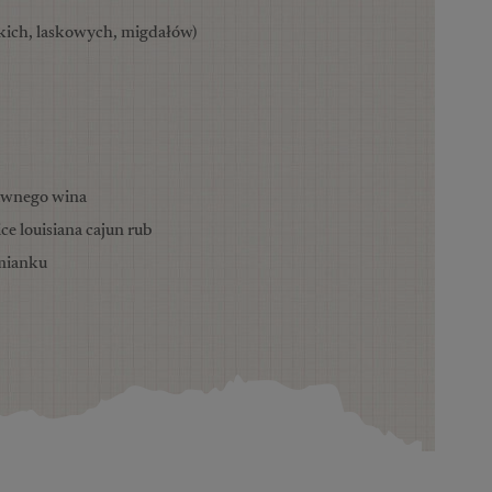
kich, laskowych, migdałów)
awnego wina
e louisiana cajun rub
ymianku