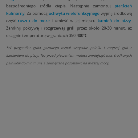
bezpośredniego źródła ciepła. Następnie zamontuj
pierścień
kulinarny.
Za pomocą
uchwytu wielofunkcyjnego
wyjmij środkową
część
rusztu do more
i umieść w jej miejscu
kamień do pizzy
.
Zamknij pokrywę i
rozgrzewaj grill przez około 20-30 minut,
aż
osiągnie temperaturę w granicach
350-400°C
.
*W przypadku grilla gazowego rozpal wszystkie palniki i rozgrzej grill z
kamieniem do pizzy. Tuż przed pieczeniem możesz zmniejszyć moc środkowych
palników do minimum, a zewnętrzne pozostawić na wyższej mocy.