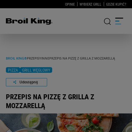
OPINIE
WYBIERZ GRILL
GDZIE KUPIĆ?
GRILLE
BROIL KING®
PRZEPISY
INNE
PRZEPIS NA PIZZĘ Z GRILLA Z MOZZARELLĄ
KUCHNIE OGRODOWE
PIZZA
GRILL WĘGLOWY
AKCESORIA DO GRILLOWANIA
Udostępnij
BLOG
PRZEPIS NA PIZZĘ Z GRILLA Z
MOZZARELLĄ
PRZEPISY
WSPARCIE