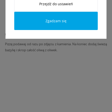
Przejdź do ustawień
Zgadzam się
Sposób podania
Pizzę podawaj od razu po zdjęciu z kamienia. Na koniec dodaj świeżą
bazylię i skrop całość oliwą z oliwek.