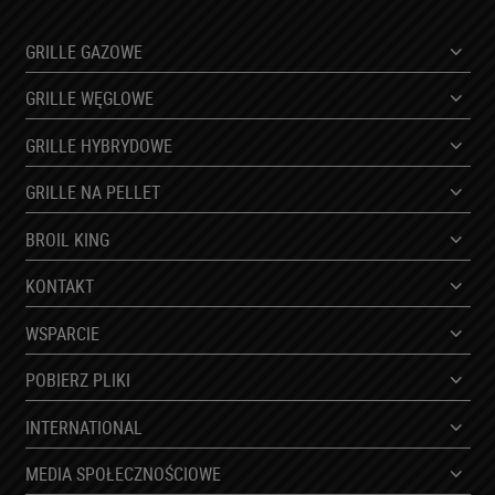
nadzorczego.
Niniejsze dane będą przetwarzane przez okres do
GRILLE GAZOWE
momentu wycofania zgody.
Podanie danych osobowych jest fakultatywne, jednakże
GRILLE WĘGLOWE
brak podania danych osobowych uniemożliwi realizację
kontaktu.
GRILLE HYBRYDOWE
Podane dane nie będą podlegały profilowaniu.
GRILLE NA PELLET
BROIL KING
KONTAKT
WSPARCIE
POBIERZ PLIKI
INTERNATIONAL
MEDIA SPOŁECZNOŚCIOWE