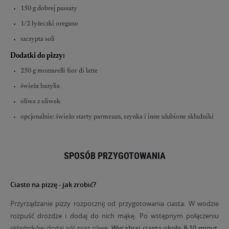
150 g dobrej passaty
1/2 łyżeczki oregano
szczypta soli
Dodatki do pizzy:
250 g mozzarelli fior di latte
świeża bazylia
oliwa z oliwek
opcjonalnie: świeżo starty parmezan, szynka i inne ulubione składniki
SPOSÓB PRZYGOTOWANIA
Ciasto na pizzę - jak zrobić?
Przyrządzanie pizzy rozpocznij od przygotowania ciasta. W wodzie
rozpuść drożdże i dodaj do nich mąkę. Po wstępnym połączeniu
składników dodaj sól oraz oliwę.
Wyrabiaj ciasto około 8-10 minut
,