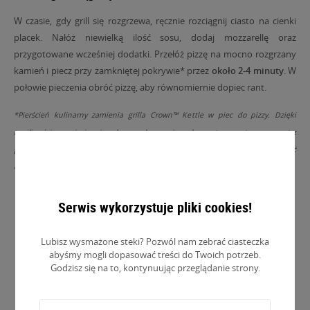
W czasie, gdy grill się rozgrzewa, ręcznie rozciągnij ciasto na cienki
placek. Nałóż niewielką ilość sosu, dodaj mozzarellę oraz
przygotowane wcześniej dodatki. Przełóż pizzę na mocno rozgrzany
kamień i piecz przy zamkniętej pokrywie* przez
około 2-4 minuty
. W
połowie pieczenia obróć pizzę, aby równomiernie dopiec rant.
*Pierścień kulinarny zamienia grilla Crown™ Kettle w piec do pizzy. Dzięki
możliwości wsunięcia pizzy bez podnoszenia pokrywy temperatura wewnątrz
grilla pozostaje stabilna przez cały proces pieczenia. Pozwala to uzyskać
chrupiący spód, równomiernie wypieczone brzegi i zapieczone dodatki.
Serwis wykorzystuje pliki cookies!
Lubisz wysmażone steki? Pozwól nam zebrać ciasteczka
abyśmy mogli dopasować treści do Twoich potrzeb.
Godzisz się na to, kontynuując przeglądanie strony.