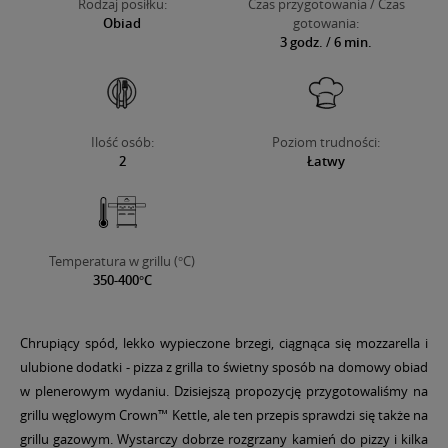
Rodzaj posiłku:
Czas przygotowania / Czas
Obiad
gotowania:
3 godz.
/
6 min.
Ilość osób:
Poziom trudności:
2
Łatwy
Temperatura w grillu (°C)
350-400°C
Chrupiący spód, lekko wypieczone brzegi, ciągnąca się mozzarella i
ulubione dodatki - pizza z grilla to świetny sposób na domowy obiad
w plenerowym wydaniu. Dzisiejszą propozycję przygotowaliśmy na
grillu węglowym Crown™ Kettle, ale ten przepis sprawdzi się także na
grillu gazowym. Wystarczy dobrze rozgrzany kamień do pizzy i kilka