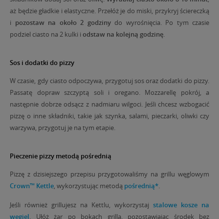
aż będzie gładkie i elastyczne. Przełóż je do miski, przykryj ściereczką
i
pozostaw na około 2 godziny
do wyrośnięcia. Po tym czasie
podziel ciasto na 2 kulki i
odstaw na kolejną godzinę
.
Sos i dodatki do pizzy
W czasie, gdy ciasto odpoczywa, przygotuj sos oraz dodatki do pizzy.
Passatę dopraw szczyptą soli i oregano. Mozzarellę pokrój, a
następnie dobrze odsącz z nadmiaru wilgoci. Jeśli chcesz wzbogacić
pizzę o inne składniki, takie jak szynka, salami, pieczarki, oliwki czy
warzywa, przygotuj je na tym etapie.
Pieczenie pizzy metodą pośrednią
Pizzę z dzisiejszego przepisu przygotowaliśmy na grillu węglowym
Crown™ Kettle
, wykorzystując metodą
pośrednią*
.
Jeśli również grillujesz na Kettlu, wykorzystaj
stalowe kosze na
węgiel
. Ułóż żar po bokach grilla, pozostawiając środek bez