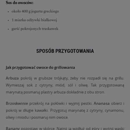
Sos do owoców:
około 400 g jogurtu greckiego
1 miarka odżywki białkowej
garść pokrojonych truskawek
SPOSÓB PRZYGOTOWANIA
Jak przygotować owoce do grillowania
Arbuza
pokrój w grubsze trójkąty, żeby nie rozpadł się na grillu.
Wymieszaj sok z cytryny, miód, sól i oliwę. Tak przygotowaną
marynatą posmaruj plastry arbuza dokładnie z obu stron.
Brzoskwinie
przekrój na połówki i wyjmij pestki.
Ananasa
obierz i
pokrój w długie kawałki. Przygotuj marynatę z cytryny, cynamonu,
oliwy i miodu i posmaruj nim owoce.
Banany
pozostaw w skórce. Natnij ją wzdłuż od góry i wytnij wąski