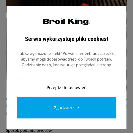
Serwis wykorzystuje pliki cookies!
Lubisz wysmażone steki? Pozwól nam zebrać ciasteczka
abyśmy mogli dopasować treści do Twoich potrzeb.
Godzisz się na to, kontynuując przeglądanie strony.
Przejdź do ustawień
Owoce przekładaj i przenoś na talerz za pomocą
szczypiec
lub
łopatki
dzięki temu łatwiej utrzymasz je w całości i zmniejszysz
Zgadzam się
ryzyko, że rozpadną się lub zsuną podczas zdejmowania z grilla.
Sposób podania owoców