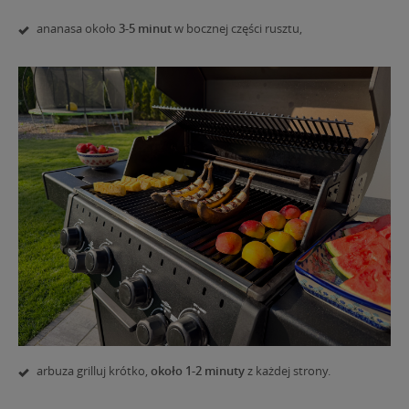
ananasa około
3-5 minut
w bocznej części rusztu,
arbuza grilluj krótko,
około 1-2 minuty
z każdej strony.