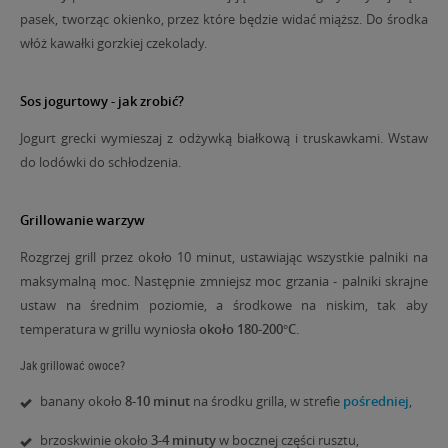
pasek, tworząc okienko, przez które będzie widać miąższ. Do środka
włóż kawałki gorzkiej czekolady.
Sos jogurtowy - jak zrobić?
Jogurt grecki wymieszaj z odżywką białkową i truskawkami. Wstaw
do lodówki do schłodzenia.
Grillowanie warzyw
Rozgrzej grill przez około 10 minut, ustawiając wszystkie palniki na
maksymalną moc. Następnie zmniejsz moc grzania - palniki skrajne
ustaw na średnim poziomie, a środkowe na niskim, tak aby
temperatura w grillu wyniosła
około 180-200°C
.
Jak grillować owoce?
banany około
8-10 minut
na środku grilla, w strefie
pośredniej
,
brzoskwinie około
3-4 minuty
w bocznej części rusztu,