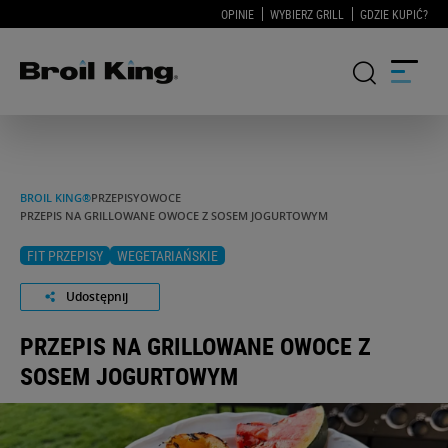
OPINIE
WYBIERZ GRILL
GDZIE KUPIĆ?
GRILLE
BROIL KING®
PRZEPISY
OWOCE
PRZEPIS NA GRILLOWANE OWOCE Z SOSEM JOGURTOWYM
KUCHNIE OGRODOWE
FIT PRZEPISY
WEGETARIAŃSKIE
AKCESORIA DO GRILLOWANIA
Udostępnij
BLOG
PRZEPIS NA GRILLOWANE OWOCE Z
SOSEM JOGURTOWYM
PRZEPISY
WSPARCIE