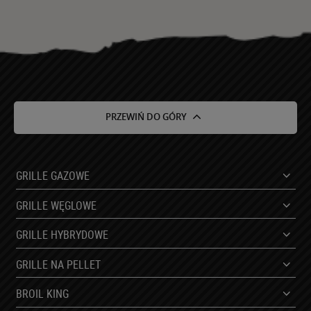
Posiada Pani/Pan prawo do żądania od
administratora dostępu do swoich danych osobowych, ich
sprostowania, usunięcia lub ograniczenia przetwarzania
oraz prawo do wniesienia sprzeciwu wobec przetwarzania
i prawo do przenoszenia danych.
Posiada Pani/Pan prawo do cofnięcia zgody w dowolnym
momencie bez wpływu na zgodność z prawem
przetwarzania, którego dokonano na podstawie zgody
PRZEWIŃ DO GÓRY
przed jej cofnięciem.
Posiada Pani/Pan prawo wniesienia skargi do organu
nadzorczego.
Niniejsze dane będą przetwarzane przez okres do
GRILLE GAZOWE
momentu wycofania zgody.
Podanie danych osobowych jest fakultatywne, jednakże
GRILLE WĘGLOWE
brak podania danych osobowych uniemożliwi realizację
kontaktu.
GRILLE HYBRYDOWE
Podane dane nie będą podlegały profilowaniu.
GRILLE NA PELLET
BROIL KING