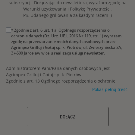
subskrypcji. Dołączając do newslettera, wyrażam zgodę na
Warunki użytkowania i Politykę Prywatności.
PS. Udanego grillowania za każdym razem :)
* Zgodnie z art. 6 ust. 1 a Ogólnego rozporządzenia o
ochronie danych (Dz. Urz. UE.L 2016 Nr 119, str. 1) wyrażam
zgodę na przetwarzanie moich danych osobowych przez
Agrimpex Grilluj i Gotuj sp. k. Piotrów, ul. Zwierzyniecka 2A,
37-500 Jarosław w celu realizacji usługi newsletter.
Administratorem Pani/Pana danych osobowych jest
Agrimpex Grilluj i Gotuj sp. k. Piotrów
Zgodnie z art. 13 Ogólnego rozporządzenia o ochronie
danych (Dz. Urz. UE.L 2016 Nr 119, str. 1) informujemy, iż:
Pokaż pełną treść
Administratorem Pani/Pana danych osobowych jest
Agrimpex Grilluj i Gotuj sp. k. Piotrów ul. Zwierzyniecka 2a,
37-500 Jarosław, nr tel. 16 623 61 72, adres email:
rodo@broilking.pl
.
DOŁĄCZ
Pani/Pana dane osobowe przetwarzane będą na
podstawie art. 6 ust.1 a) oraz f) ww. Rozporządzenia, w
celu realizacji usługi newsletter.