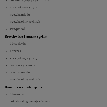
pół arbuza (najlepiej bez pestek)
sok z połowy cytryny
łyżeczka miodu
łyżeczka oliwy z oliwek
szczypta soli
Brzoskwinia i ananas z grilla:
6 brzoskwiń
1 ananas
sok z połowy cytryny
łyżeczka cynamonu
łyżeczka miodu
łyżeczka oliwy z oliwek
Banan z czekoladą z grilla:
6 bananów
pół tabliczki gorzkiej czekolady