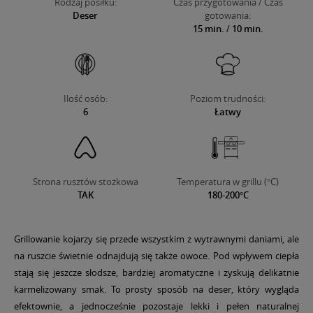
Rodzaj posiłku:
Czas przygotowania / Czas
Deser
gotowania:
15 min.
/
10 min.
Ilość osób:
Poziom trudności:
6
Łatwy
Strona rusztów stożkowa
Temperatura w grillu (°C)
TAK
180-200°C
Grillowanie kojarzy się przede wszystkim z wytrawnymi daniami, ale
na ruszcie świetnie odnajdują się także owoce. Pod wpływem ciepła
stają się jeszcze słodsze, bardziej aromatyczne i zyskują delikatnie
karmelizowany smak. To prosty sposób na deser, który wygląda
efektownie, a jednocześnie pozostaje lekki i pełen naturalnej