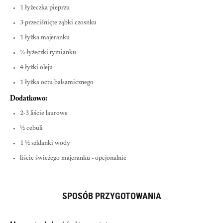
1 łyżeczka pieprzu
3 przeciśnięte ząbki czosnku
1 łyżka majeranku
½ łyżeczki tymianku
4 łyżki oleju
1 łyżka octu balsamicznego
Dodatkowo:
2-3 liście laurowe
½ cebuli
1 ½ szklanki wody
liście świeżego majeranku - opcjonalnie
SPOSÓB PRZYGOTOWANIA