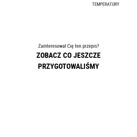
Drogi Broil Kingu,
nazywam się
i mój adres e-mail to
Chcę dołączyć do grupy pasjonatów grillowania Broil King i
otrzymywać:
nowe przepisy na grilla
porady i wskazówki o sztuce grillowania
informacje o nowościach produktowych
przypomnienia o czyszczeniu i konserwacji
Rozumiem, że w każdej chwili mogę szybko zrezygnować z
subskrypcji. Dołączając do newslettera, wyrażam zgodę na
Warunki użytkowania i Politykę Prywatności.
PS. Udanego grillowania za każdym razem :)