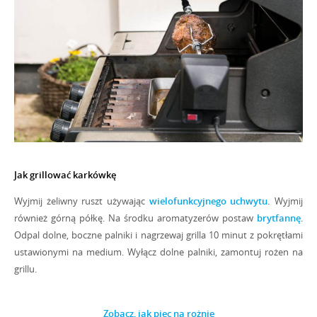
Wyjmij żeliwny ruszt używając
wielofunkcyjnego uchwytu
.
Wyjmij
również
górną półkę. Na środku aromatyzerów postaw
brytfannę
.
Odpal dolne, boczne palniki i nagrzewaj grilla 10 minut z pokrętłami
ustawionymi na medium. Wyłącz dolne palniki, zamontuj rożen na
grillu.
Zobacz, jak piec na rożnie
Uruchom silnik obracający rożnem, odpal tylny palnik rożna i nastaw
go na maksymalną moc. Grillowanie 1 kg karkówki zajmie Ci około
1,5 godziny. Ponieważ na czas grillowania ma wpływ kilka czynników
zewnętrznych, najlepiej sprawdź czy mięso jest gotowe, używając
termometru błyskawicznego
.
Wieprzowina powinna uzyskać
temperaturę wewnętrzną 80 stopni.
Karkówkę z rożna najłatwiej zdjąć używając
rękawicy
, poprzez