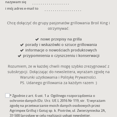
sprostowania, usunięcia lub ograniczenia przetwarzania
oraz prawo do wniesienia sprzeciwu wobec przetwarzania
i prawo do przenoszenia danych.
Posiada Pani/Pan prawo do cofnięcia zgody w dowolnym
momencie bez wpływu na zgodność z prawem
przetwarzania, którego dokonano na podstawie zgody
PRZEWIŃ DO GÓRY
przed jej cofnięciem.
Posiada Pani/Pan prawo wniesienia skargi do organu
nadzorczego.
Niniejsze dane będą przetwarzane przez okres do
GRILLE GAZOWE
momentu wycofania zgody.
Podanie danych osobowych jest fakultatywne, jednakże
GRILLE WĘGLOWE
brak podania danych osobowych uniemożliwi realizację
kontaktu.
GRILLE HYBRYDOWE
Podane dane nie będą podlegały profilowaniu.
GRILLE NA PELLET
BROIL KING
KONTAKT