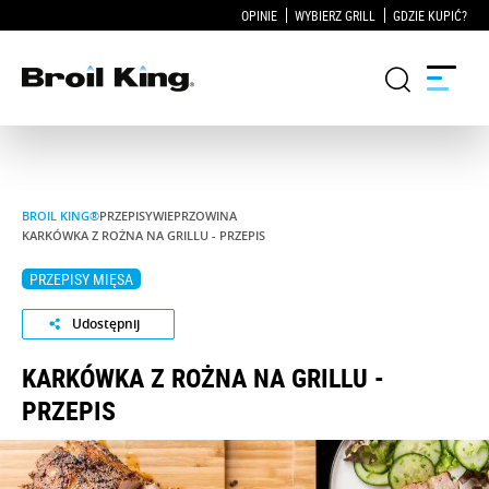
OPINIE
WYBIERZ GRILL
GDZIE KUPIĆ?
GRILLE
BROIL KING®
PRZEPISY
WIEPRZOWINA
KARKÓWKA Z ROŻNA NA GRILLU - PRZEPIS
KUCHNIE OGRODOWE
PRZEPISY MIĘSA
AKCESORIA DO GRILLOWANIA
Udostępnij
BLOG
KARKÓWKA Z ROŻNA NA GRILLU -
PRZEPIS
PRZEPISY
WSPARCIE