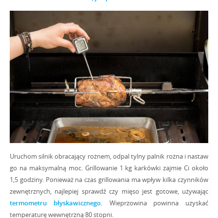
zsunięcie pieczeni na
deskę do serwowania
.
Ponieważ karkówka
przygotowana na rożnie jest bardzo soczysta, wybierz deskę która
posiada rynienkę dookoła. Zgromadzą się w niej wyciekające
przysmaki.
Sos który zebrał się pod mięsem, możesz podać do mięsa. Pamiętaj
tylko, by przed zblendowaniem wyciągnąć z niego liście laurowe.
Zobacz
WYKORZYSTANE AKCESORIA