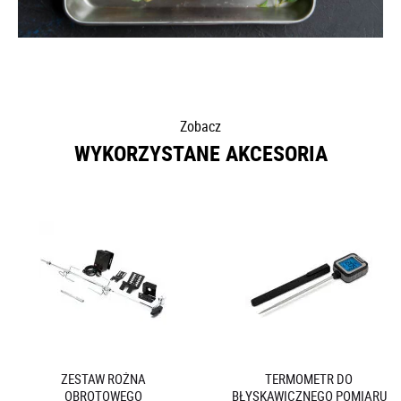
PRZEPIS NA ZUPĘ HARIRA Z GRILLOWANYM
KURCZAKIEM I HARISSĄ
Harira to aromatyczna i sycąca zupa kuchni
marokańskiej. W dzisiejszym przepisie
przygotowana została na grillu z dodatkiem
soczystego kurczaka, ciecierzycy,...