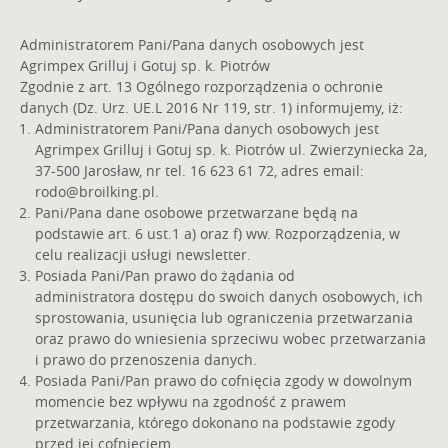
WSPARCIE
POBIERZ PLIKI
INTERNATIONAL
MEDIA SPOŁECZNOŚCIOWE
© 2000-2026 Agrimpex Grilluj i Gotuj Spółka Komandytowa Piotrów
Wszelkie prawa zastrzeżone. Kopiowanie treści i zdjęć bez pisemnego
zezwolenia zabronione.
Projekt i realizacja:
moonbite.pl