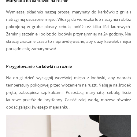
Marynata do karkówki na rożnie
Wymieszaj składniki naszej prostej marynaty do karkówki z grilla i
natrzyj nią osuszone mięso. Włóż ją do woreczka lub naczynia i obłóż
pokrojoną w grube plastry cebulą, połóż też kilka liści laurowych.
Zamknij szczelnie i odłóż do lodówki przynajmniej na 24 godziny. Nie
skracaj znacznie czasu to naprawdę ważne, aby duży kawałek mięsa
porządnie się zamarynował.
Przygotowanie karkówki na rożnie
Na drugi dzień wyciągnij wcześniej mięso z lodówki, aby nabrało
temperatury pokojowej przed włożeniem na ruszt. Nabij je na środek
pręta, zabezpiecz szpikulcami. Pozostałą marynatę, cebulę, liście
laurowe przełóż do brytfanny. Całość zalej wodą, możesz również
dodać gałązki świeżego majeranku.
Jak grillować karkówkę