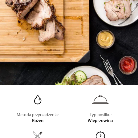
O NAS
Metoda przyrządzenia:
Typ posiłku:
Rożen
Wieprzowina