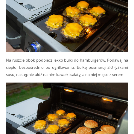
Na ruszcie obok podpiecz lekko bułki do hamburgerów. Podawaj na
ciepło, bezpośrednio po ugrillowaniu. Bułkę posmaruj 2-3 łyżkami
sosu, następnie ułóż na nim kawałki sałaty, a na niej mięso z serem.