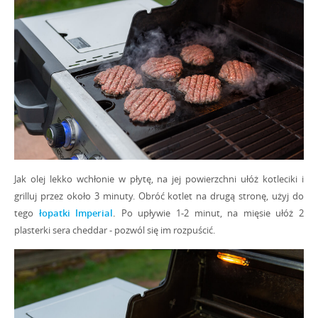
Jak olej lekko wchłonie w płytę, na jej powierzchni ułóż kotleciki i
grilluj przez około 3 minuty. Obróć kotlet na drugą stronę, użyj do
tego
łopatki Imperial
.
Po upływie 1-2 minut, na mięsie ułóż 2
plasterki sera cheddar - pozwól się im rozpuścić.