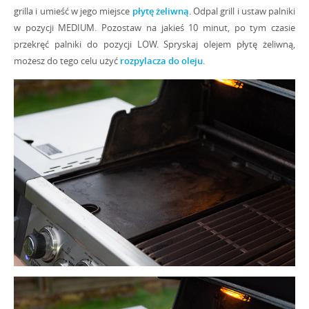
grilla i umieść w jego miejsce
płytę żeliwną
. Odpal grill i ustaw palniki
w pozycji MEDIUM. Pozostaw na jakieś 10 minut, po tym czasie
przekręć palniki do pozycji LOW. Spryskaj olejem płytę żeliwną,
możesz do tego celu użyć
rozpylacza do oleju
.