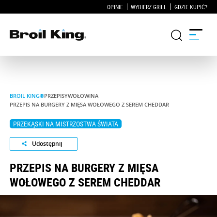
OPINIE
WYBIERZ GRILL
GDZIE KUPIĆ?
Grille
BROIL KING®
PRZEPISY
WOŁOWINA
PRZEPIS NA BURGERY Z MIĘSA WOŁOWEGO Z SEREM CHEDDAR
KUCHNIE OGRODOWE
PRZEKĄSKI NA MISTRZOSTWA ŚWIATA
Akcesoria do grillowania
Udostępnij
Blog
PRZEPIS NA BURGERY Z MIĘSA
WOŁOWEGO Z SEREM CHEDDAR
Przepisy
WSPARCIE