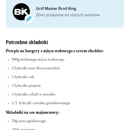
Grill Master Broil King
Zbiór przepisów od różnych autorów
Potrzebne składniki
Przepis na burgery z mięsa wołowego z serem cheddar:
900g mielonego mięsa wołowego
2 łyżeczki sosu Worcestershire
1 łyżeczka soli
1 łyżeczka pieprzu
1 łyżeczka cebuli w proszku
1/2 łyżeczki czosnku granulowanego
Składniki na sos majonezowy:
70g sosu ogórkowego
250g majonezu