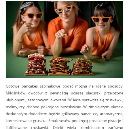
Przejdź do ustawień
Zgadzam się
Gotowe pancakes szpinakowe podać można na różne sposoby.
Miłośników owoców z pewnością ucieszą placuszki przełożone
ulubionymi, sezonowymi owocami. W lecie sprawdzą się truskawki,
maliny, czy drobno pokrojone brzoskwinie. W zimniejszym okresie
doskonałym dodatkiem będzie grillowany banan czy aromatyczna,
karmelizowana gruszka. Smak sosów podkręcą posiekane pistacje i
liofilizowane truskawki. Dzięki wielu kombinacjom zarówno