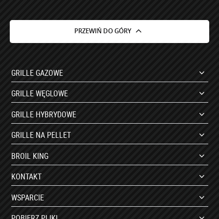
© 2000-2026 Agrimpex Grilluj i Gotuj Spółka Komandytowa Piotrów
Wszelkie prawa zastrzeżone. Kopiowanie treści i zdjęć bez pisemnego
zezwolenia zabronione.
Projekt i realizacja:
moonbite.pl