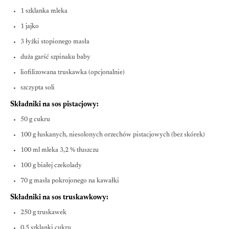
1 szklanka mleka
1 jajko
3 łyżki stopionego masła
duża garść szpinaku baby
liofilizowana truskawka (opcjonalnie)
szczypta soli
Składniki na sos pistacjowy:
50 g cukru
100 g łuskanych, niesolonych orzechów pistacjowych (bez skórek)
100 ml mleka 3,2 % tłuszczu
100 g białej czekolady
70 g masła pokrojonego na kawałki
Składniki na sos truskawkowy:
250 g truskawek
0,5 szklanki cukru