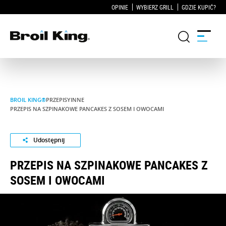
OPINIE
WYBIERZ GRILL
GDZIE KUPIĆ?
GRILLE
BROIL KING®
PRZEPISY
INNE
PRZEPIS NA SZPINAKOWE PANCAKES Z SOSEM I OWOCAMI
KUCHNIE OGRODOWE
AKCESORIA DO GRILLOWANIA
Udostępnij
PRZEPIS NA SZPINAKOWE PANCAKES Z
BLOG
SOSEM I OWOCAMI
PRZEPISY
WSPARCIE