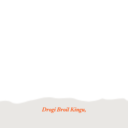
PRZEPIS NA ZUPĘ HARIRA Z GRILLOWANYM
KURCZAKIEM I HARISSĄ
Harira to aromatyczna i sycąca zupa kuchni
marokańskiej. W dzisiejszym przepisie
przygotowana została na grillu z dodatkiem
soczystego kurczaka, ciecierzycy,...
Drogi Broil Kingu,
nazywam się