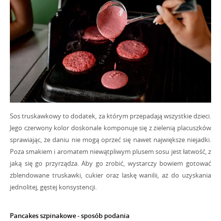
Sos truskawkowy to dodatek, za którym przepadają wszystkie dzieci.
Jego czerwony kolor doskonale komponuje się z zielenią placuszków
sprawiając, że daniu nie mogą oprzeć się nawet największe niejadki.
Serwis wykorzystuje pliki cookies!
Poza smakiem i aromatem niewątpliwym plusem sosu jest łatwość, z
jaką się go przyrządza. Aby go zrobić, wystarczy bowiem gotować
Lubisz wysmażone steki? Pozwól nam zebrać ciasteczka
zblendowane truskawki, cukier oraz laskę wanilii, aż do uzyskania
abyśmy mogli dopasować treści do Twoich potrzeb.
jednolitej, gęstej konsystencji.
Godzisz się na to, kontynuując przeglądanie strony.
Pancakes szpinakowe - sposób podania