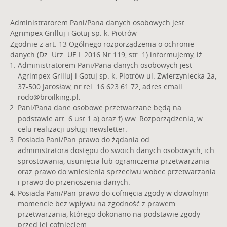
Administratorem Pani/Pana danych osobowych jest
Agrimpex Grilluj i Gotuj sp. k. Piotrów
Zgodnie z art. 13 Ogólnego rozporządzenia o ochronie
danych (Dz. Urz. UE.L 2016 Nr 119, str. 1) informujemy, iż:
Pokaż pełną treść
Administratorem Pani/Pana danych osobowych jest
Agrimpex Grilluj i Gotuj sp. k. Piotrów ul. Zwierzyniecka 2a,
37-500 Jarosław, nr tel. 16 623 61 72, adres email:
rodo@broilking.pl
.
DOŁĄCZ
Pani/Pana dane osobowe przetwarzane będą na
podstawie art. 6 ust.1 a) oraz f) ww. Rozporządzenia, w
celu realizacji usługi newsletter.
Posiada Pani/Pan prawo do żądania od
administratora dostępu do swoich danych osobowych, ich
sprostowania, usunięcia lub ograniczenia przetwarzania
oraz prawo do wniesienia sprzeciwu wobec przetwarzania
i prawo do przenoszenia danych.
Posiada Pani/Pan prawo do cofnięcia zgody w dowolnym
momencie bez wpływu na zgodność z prawem
przetwarzania, którego dokonano na podstawie zgody
PRZEWIŃ DO GÓRY
przed jej cofnięciem.
Posiada Pani/Pan prawo wniesienia skargi do organu