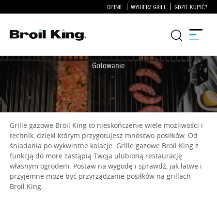
OPINIE
WYBIERZ GRILL
GDZIE KUPIĆ?
Grille
KUCHNIE OGRODOWE
Grille gazowe Broil King to nieskończenie wiele możliwości i
Akcesoria do grillowania
technik, dzięki którym przygotujesz mnóstwo posiłków. Od
śniadania po wykwintne kolacje. Grille gazowe Broil King z
Blog
funkcją do more zastąpią Twoja ulubioną restaurację
własnym ogrodem. Postaw na wygodę i sprawdź, jak łatwe i
przyjemne może być przyrządzanie posiłków na grillach
Przepisy
Broil King.
WSPARCIE