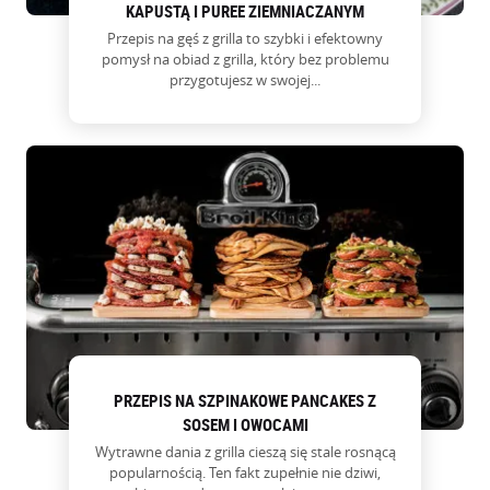
KAPUSTĄ I PUREE ZIEMNIACZANYM
Przepis na gęś z grilla to szybki i efektowny
pomysł na obiad z grilla, który bez problemu
przygotujesz w swojej...
PRZEPIS NA SZPINAKOWE PANCAKES Z
SOSEM I OWOCAMI
Wytrawne dania z grilla cieszą się stale rosnącą
popularnością. Ten fakt zupełnie nie dziwi,