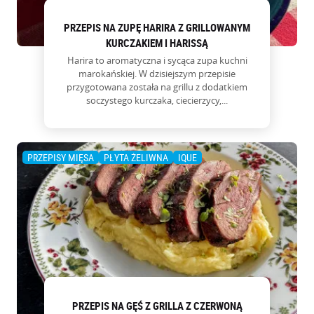
PRZEPIS NA ZUPĘ HARIRA Z GRILLOWANYM
KURCZAKIEM I HARISSĄ
Harira to aromatyczna i sycąca zupa kuchni
marokańskiej. W dzisiejszym przepisie
przygotowana została na grillu z dodatkiem
soczystego kurczaka, ciecierzycy,...
PRZEPISY MIĘSA
PŁYTA ŻELIWNA
IQUE
PRZEPIS NA GĘŚ Z GRILLA Z CZERWONĄ