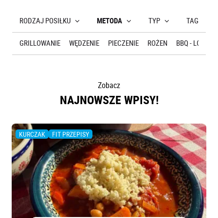
O NAS
RODZAJ POSIŁKU
METODA
TYP
TAGI
GRILLOWANIE
WĘDZENIE
PIECZENIE
ROŻEN
BBQ - LOW & 
Zobacz
NAJNOWSZE WPISY!
KURCZAK
FIT PRZEPISY