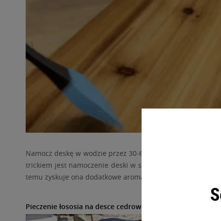
Namocz deskę w wodzie przez 30-60 minut lub gotuj ją w 
trickiem jest namoczenie deski w soku cytrynowym, piwie 
temu zyskuje ona dodatkowe aromaty. Różne płyny dadzą r
S
Pieczenie łososia na desce cedrowej w grillu na pellet