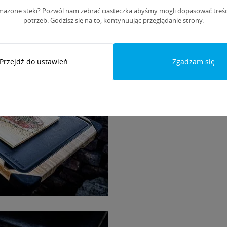
mażone steki? Pozwól nam zebrać ciasteczka abyśmy mogli dopasować treśc
potrzeb. Godzisz się na to, kontynuując przeglądanie strony.
Przejdź do ustawień
Zgadzam się