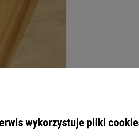
wodzie przez 10-15 minut. Fajnym
jasnym lub imbirowym, itp. Dzięki
óżne efekty.
erwis wykorzystuje pliki cookie