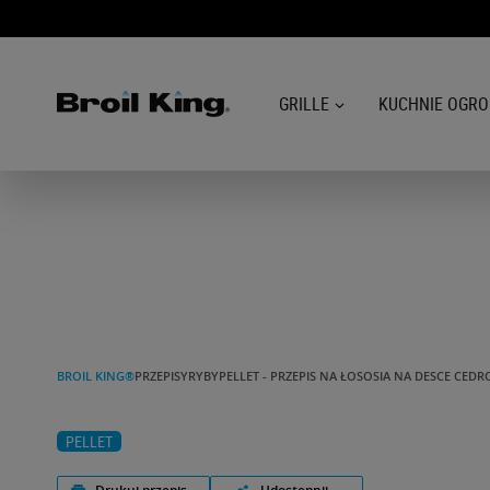
GRILLE
KUCHNIE OGR
GRILLE
KUCHNIE OGRODOWE
AKCESORIA DO GRILLOWANIA
BLOG
BROIL KING®
PRZEPISY
RYBY
PELLET - PRZEPIS NA ŁOSOSIA NA DESCE CEDR
PRZEPISY
PELLET
WSPARCIE