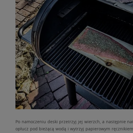
Po namoczeniu deski przetrzyj jej wierzch, a następnie natrz
opłucz pod bieżącą wodą i wytrzyj papierowym ręcznikiem,