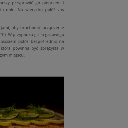
tarczy przyprawić go pieprzem i
do dołu. Na wierzchu połóż zaś
kcjami, aby uruchomić urządzenie
76°C). W przypadku grilla gazowego
łososiem połóż bezpośrednio na
, która powinna być sprężysta w
szym miejscu.