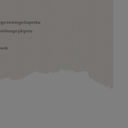
nego świeżego koperku
mielonego pieprzu
liwek