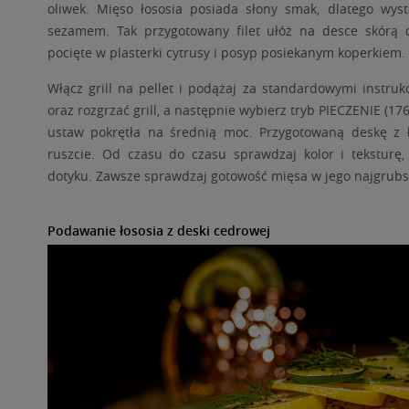
oliwek. Mięso łososia posiada słony smak, dlatego wys
sezamem. Tak przygotowany filet ułóż na desce skórą 
pocięte w plasterki cytrusy i posyp posiekanym koperkiem.
Włącz grill na pellet i podążaj za standardowymi instru
oraz rozgrzać grill, a następnie wybierz tryb PIECZENIE (1
ustaw pokrętła na średnią moc. Przygotowaną deskę z 
ruszcie. Od czasu do czasu sprawdzaj kolor i teksturę
dotyku. Zawsze sprawdzaj gotowość mięsa w jego najgrub
Podawanie łososia z deski cedrowej