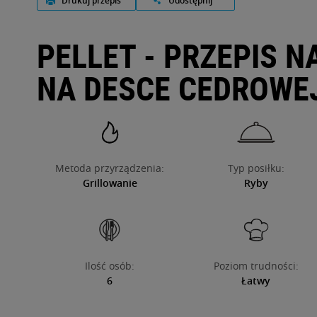
Drukuj przepis
Udostępnij
O NAS
PELLET - PRZEPIS N
NA DESCE CEDROWE
Metoda przyrządzenia:
Typ posiłku:
Grillowanie
Ryby
Ilość osób:
Poziom trudności:
6
Łatwy