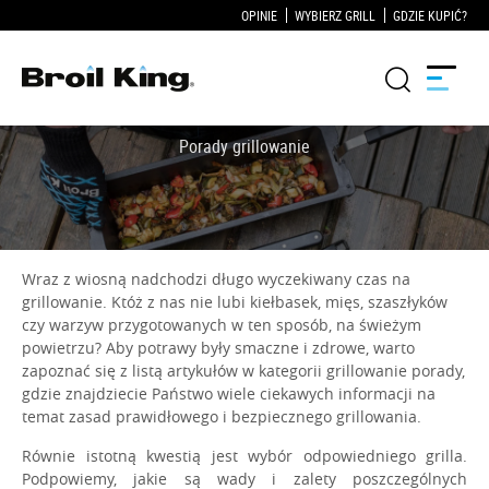
OPINIE
WYBIERZ GRILL
GDZIE KUPIĆ?
Grille
KUCHNIE OGRODOWE
Wraz z wiosną nadchodzi długo wyczekiwany czas na
Akcesoria do grillowania
grillowanie. Któż z nas nie lubi kiełbasek, mięs, szaszłyków
czy warzyw przygotowanych w ten sposób, na świeżym
powietrzu? Aby potrawy były smaczne i zdrowe, warto
Blog
zapoznać się z listą artykułów w kategorii grillowanie porady,
gdzie znajdziecie Państwo wiele ciekawych informacji na
Przepisy
temat zasad prawidłowego i bezpiecznego grillowania.
Równie istotną kwestią jest wybór odpowiedniego grilla.
WSPARCIE
Podpowiemy, jakie są wady i zalety poszczególnych