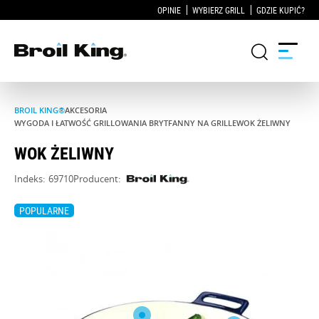
OPINIE
WYBIERZ GRILL
GDZIE KUPIĆ?
BROIL KING®
AKCESORIA
Grille
WYGODA I ŁATWOŚĆ GRILLOWANIA BRYTFANNY NA GRILLE
WOK ŻELIWNY
WOK ŻELIWNY
KUCHNIE OGRODOWE
Indeks:
69710
Producent:
Akcesoria do grillowania
POPULARNE
Blog
Przepisy
WSPARCIE