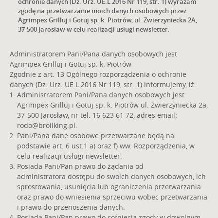
ochronie danych (Dz. Urz. UE.L 2016 Nr 119, str. 1) wyrażam
zgodę na przetwarzanie moich danych osobowych przez
Agrimpex Grilluj i Gotuj sp. k. Piotrów, ul. Zwierzyniecka 2A,
37-500 Jarosław w celu realizacji usługi newsletter.
Administratorem Pani/Pana danych osobowych jest
Agrimpex Grilluj i Gotuj sp. k. Piotrów
Zgodnie z art. 13 Ogólnego rozporządzenia o ochronie
danych (Dz. Urz. UE.L 2016 Nr 119, str. 1) informujemy, iż:
Administratorem Pani/Pana danych osobowych jest
Agrimpex Grilluj i Gotuj sp. k. Piotrów ul. Zwierzyniecka 2a,
37-500 Jarosław, nr tel. 16 623 61 72, adres email:
rodo@broilking.pl
.
Pani/Pana dane osobowe przetwarzane będą na
podstawie art. 6 ust.1 a) oraz f) ww. Rozporządzenia, w
celu realizacji usługi newsletter.
Posiada Pani/Pan prawo do żądania od
administratora dostępu do swoich danych osobowych, ich
sprostowania, usunięcia lub ograniczenia przetwarzania
oraz prawo do wniesienia sprzeciwu wobec przetwarzania
i prawo do przenoszenia danych.
Posiada Pani/Pan prawo do cofnięcia zgody w dowolnym