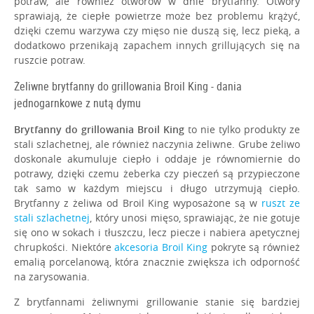
potraw, ale również otworów w dnie brytfanny. Otwory
sprawiają, że ciepłe powietrze może bez problemu krążyć,
dzięki czemu warzywa czy mięso nie duszą się, lecz pieką, a
dodatkowo przenikają zapachem innych grillujących się na
ruszcie potraw.
Żeliwne brytfanny do grillowania Broil King - dania
jednogarnkowe z nutą dymu
Brytfanny do grillowania Broil King
to nie tylko produkty ze
stali szlachetnej, ale również naczynia żeliwne. Grube żeliwo
doskonale akumuluje ciepło i oddaje je równomiernie do
potrawy, dzięki czemu żeberka czy pieczeń są przypieczone
tak samo w każdym miejscu i długo utrzymują ciepło.
Brytfanny z żeliwa od Broil King wyposażone są w
ruszt ze
stali szlachetnej
, który unosi mięso, sprawiając, że nie gotuje
się ono w sokach i tłuszczu, lecz piecze i nabiera apetycznej
chrupkości. Niektóre
akcesoria Broil King
pokryte są również
emalią porcelanową, która znacznie zwiększa ich odporność
na zarysowania.
Z brytfannami żeliwnymi grillowanie stanie się bardziej