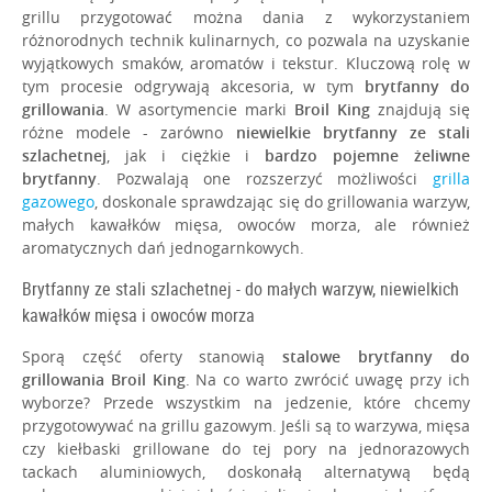
grillu przygotować można dania z wykorzystaniem
O NAS
różnorodnych technik kulinarnych, co pozwala na uzyskanie
wyjątkowych smaków, aromatów i tekstur. Kluczową rolę w
tym procesie odgrywają akcesoria, w tym
brytfanny do
grillowania
. W asortymencie marki
Broil King
znajdują się
różne modele - zarówno
niewielkie brytfanny ze stali
szlachetnej
, jak i ciężkie i
bardzo pojemne żeliwne
brytfanny
. Pozwalają one rozszerzyć możliwości
grilla
gazowego
, doskonale sprawdzając się do grillowania warzyw,
małych kawałków mięsa, owoców morza, ale również
aromatycznych dań jednogarnkowych.
Brytfanny ze stali szlachetnej - do małych warzyw, niewielkich
kawałków mięsa i owoców morza
Sporą część oferty stanowią
stalowe brytfanny do
grillowania Broil King
. Na co warto zwrócić uwagę przy ich
wyborze? Przede wszystkim na jedzenie, które chcemy
przygotowywać na grillu gazowym. Jeśli są to warzywa, mięsa
czy kiełbaski grillowane do tej pory na jednorazowych
tackach aluminiowych, doskonałą alternatywą będą