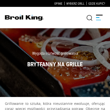
OPINIE
WYBIERZ GRILL
GDZIE KUPIĆ?
Grille
KUCHNIE OGRODOWE
Akcesoria do grillowania
Blog
Przepisy
WSPARCIE
Grillowanie to sztuka, która nieustannie ewoluuje, oferując
coraz więcej możliwości przyrządzania potraw. Obecnie na