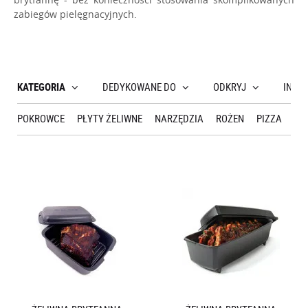
zabiegów pielęgnacyjnych.
KATEGORIA
DEDYKOWANE DO
ODKRYJ
INNE
POKROWCE
PŁYTY ŻELIWNE
NARZĘDZIA
ROŻEN
PIZZA
SZ