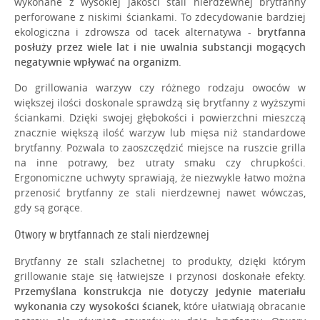
wykonane z wysokiej jakości stali nierdzewnej brytfanny
perforowane z niskimi ściankami. To zdecydowanie bardziej
ekologiczna i zdrowsza od tacek alternatywa -
brytfanna
posłuży przez wiele lat i nie uwalnia substancji mogących
negatywnie wpływać na organizm
.
Do grillowania warzyw czy różnego rodzaju owoców w
większej ilości doskonale sprawdzą się brytfanny z wyższymi
ściankami. Dzięki swojej głębokości i powierzchni mieszczą
znacznie większą ilość warzyw lub mięsa niż standardowe
brytfanny. Pozwala to zaoszczędzić miejsce na ruszcie grilla
na inne potrawy, bez utraty smaku czy chrupkości.
Ergonomiczne uchwyty sprawiają, że niezwykle łatwo można
przenosić brytfanny ze stali nierdzewnej nawet wówczas,
gdy są gorące.
Otwory w brytfannach ze stali nierdzewnej
Brytfanny ze stali szlachetnej to produkty, dzięki którym
grillowanie staje się łatwiejsze i przynosi doskonałe efekty.
Przemyślana konstrukcja nie dotyczy jedynie materiału
wykonania czy wysokości ścianek
, które ułatwiają obracanie