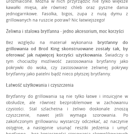
urozmaicone. Można w nich przyrządzić nie tylko większe
kawałki mięsa, ale również chleb oraz pyszne dania
jednogarnkowe. Fasolka, bigos, zupa z nutą dymu z
grillowanych na ruszcie potraw? Nic łatwiejszego!
Żeliwna i stalowa brytfanna - jedno akcesorium, moc korzyści
Bez względu na materiał wykonania
brytfanny do
grillowania od Broil King skonstruowane zostały tak, by
oferować jak najwięcej korzyści użytkowania
. Świadczy o
tym chociażby możliwość zastosowania brytfanny jako
pokrywki do woka, czy zastosowanie żeliwnej pokrywy
brytfanny jako patelni bądź nieco płytszej brytfanny.
Łatwość użytkowania i czyszczenia
Brytfanny do grillowania są nie tylko łatwe i intuicyjne w
obsłudze, ale również bezproblemowe w zachowaniu
czystości. Stal szlachetna i żeliwo doskonale znoszą
czyszczenie, nawet jeśli wymaga szorowania. Po
zakończonym grillowaniu wystarczy odczekać, aż naczynie
ostygnie, a następnie usunąć resztki jedzenia i umyć
brytfannę - bez konieczności stosowania skomplikowanych