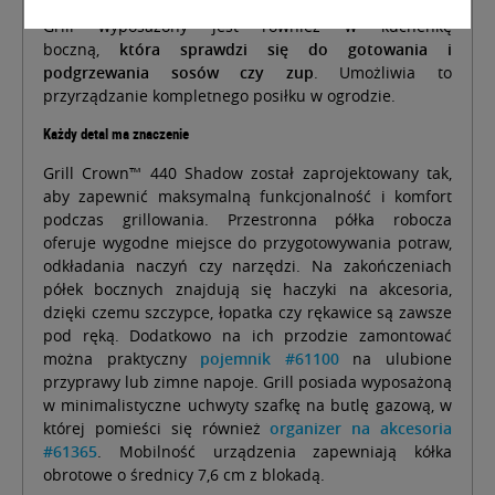
Grill wyposażony jest również w kuchenkę
boczną,
która sprawdzi się do gotowania i
podgrzewania sosów czy zup
. Umożliwia to
przyrządzanie kompletnego posiłku w ogrodzie.
Każdy detal ma znaczenie
Grill Crown™ 440 Shadow został zaprojektowany tak,
aby zapewnić maksymalną funkcjonalność i komfort
podczas grillowania. Przestronna półka robocza
oferuje wygodne miejsce do przygotowywania potraw,
odkładania naczyń czy narzędzi. Na zakończeniach
półek bocznych znajdują się haczyki na akcesoria,
dzięki czemu szczypce, łopatka czy rękawice są zawsze
pod ręką. Dodatkowo na ich przodzie zamontować
można praktyczny
pojemnik #61100
na ulubione
przyprawy lub zimne napoje. Grill posiada wyposażoną
w minimalistyczne uchwyty szafkę na butlę gazową, w
której pomieści się również
organizer na akcesoria
#61365
. Mobilność urządzenia zapewniają kółka
obrotowe o średnicy 7,6 cm z blokadą.