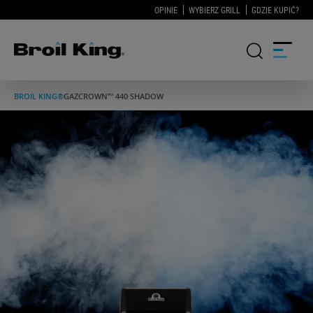
OPINIE
WYBIERZ GRILL
GDZIE KUPIĆ?
BROIL KING®
GAZ
CROWN™ 440 SHADOW
GRILLE
KUCHNIE OGRODOWE
AKCESORIA DO GRILLOWANIA
BLOG
PRZEPISY
WSPARCIE