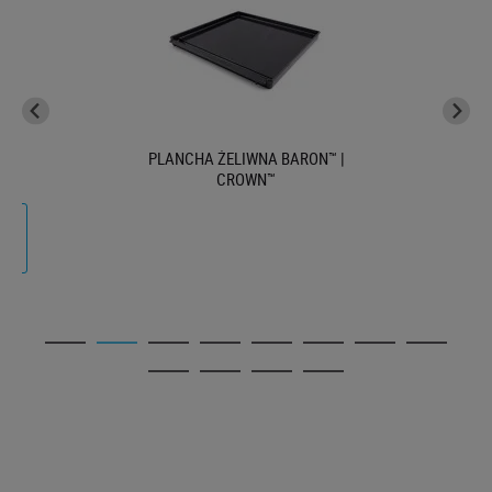
PLANCHA ŻELIWNA BARON™ |
CROWN™