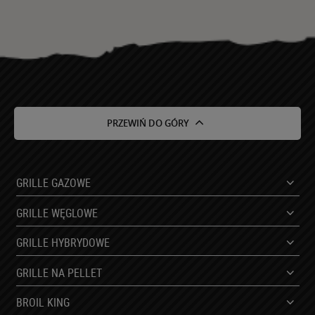
Posiada Pani/Pan prawo do żądania od
administratora dostępu do swoich danych osobowych, ich
sprostowania, usunięcia lub ograniczenia przetwarzania
oraz prawo do wniesienia sprzeciwu wobec przetwarzania
i prawo do przenoszenia danych.
Posiada Pani/Pan prawo do cofnięcia zgody w dowolnym
momencie bez wpływu na zgodność z prawem
przetwarzania, którego dokonano na podstawie zgody
PRZEWIŃ DO GÓRY
przed jej cofnięciem.
Posiada Pani/Pan prawo wniesienia skargi do organu
nadzorczego.
Niniejsze dane będą przetwarzane przez okres do
GRILLE GAZOWE
momentu wycofania zgody.
Podanie danych osobowych jest fakultatywne, jednakże
GRILLE WĘGLOWE
brak podania danych osobowych uniemożliwi realizację
kontaktu.
GRILLE HYBRYDOWE
Podane dane nie będą podlegały profilowaniu.
GRILLE NA PELLET
BROIL KING