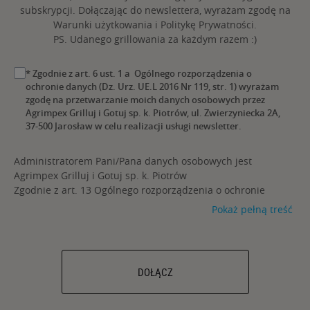
subskrypcji. Dołączając do newslettera, wyrażam zgodę na
Warunki użytkowania i Politykę Prywatności.
PS. Udanego grillowania za każdym razem :)
* Zgodnie z art. 6 ust. 1 a Ogólnego rozporządzenia o
ochronie danych (Dz. Urz. UE.L 2016 Nr 119, str. 1) wyrażam
zgodę na przetwarzanie moich danych osobowych przez
Agrimpex Grilluj i Gotuj sp. k. Piotrów, ul. Zwierzyniecka 2A,
37-500 Jarosław w celu realizacji usługi newsletter.
Administratorem Pani/Pana danych osobowych jest
Agrimpex Grilluj i Gotuj sp. k. Piotrów
Zgodnie z art. 13 Ogólnego rozporządzenia o ochronie
danych (Dz. Urz. UE.L 2016 Nr 119, str. 1) informujemy, iż:
Pokaż pełną treść
Administratorem Pani/Pana danych osobowych jest
Agrimpex Grilluj i Gotuj sp. k. Piotrów ul. Zwierzyniecka 2a,
37-500 Jarosław, nr tel. 16 623 61 72, adres email:
rodo@broilking.pl
.
DOŁĄCZ
Pani/Pana dane osobowe przetwarzane będą na
podstawie art. 6 ust.1 a) oraz f) ww. Rozporządzenia, w
celu realizacji usługi newsletter.