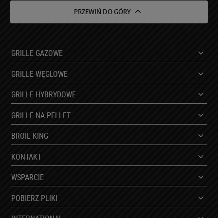
przetwarzania, którego dokonano na podstawie zgody
PRZEWIŃ DO GÓRY
przed jej cofnięciem.
Posiada Pani/Pan prawo wniesienia skargi do organu
nadzorczego.
Niniejsze dane będą przetwarzane przez okres do
GRILLE GAZOWE
momentu wycofania zgody.
Podanie danych osobowych jest fakultatywne, jednakże
GRILLE WĘGLOWE
brak podania danych osobowych uniemożliwi realizację
kontaktu.
GRILLE HYBRYDOWE
Podane dane nie będą podlegały profilowaniu.
GRILLE NA PELLET
BROIL KING
KONTAKT
WSPARCIE
POBIERZ PLIKI