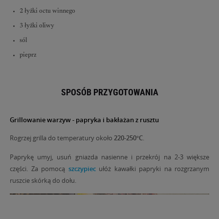
2 łyżki octu winnego
3 łyżki oliwy
sól
pieprz
SPOSÓB PRZYGOTOWANIA
Grillowanie warzyw - papryka i bakłażan z rusztu
Rogrzej grilla do temperatury około
220-250°C
.
Paprykę umyj, usuń gniazda nasienne i przekrój na 2-3 większe
części. Za pomocą
szczypiec
ułóż kawałki papryki na rozgrzanym
ruszcie skórką do dołu.