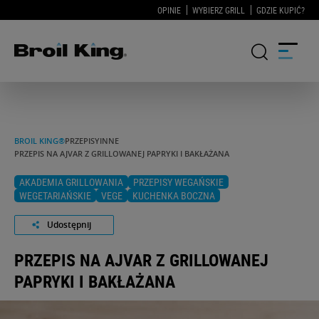
OPINIE
WYBIERZ GRILL
GDZIE KUPIĆ?
GRILLE
BROIL KING®
PRZEPISY
INNE
PRZEPIS NA AJVAR Z GRILLOWANEJ PAPRYKI I BAKŁAŻANA
KUCHNIE OGRODOWE
AKADEMIA GRILLOWANIA
PRZEPISY WEGAŃSKIE
AKCESORIA DO GRILLOWANIA
WEGETARIAŃSKIE
VEGE
KUCHENKA BOCZNA
Udostępnij
BLOG
PRZEPIS NA AJVAR Z GRILLOWANEJ
PRZEPISY
PAPRYKI I BAKŁAŻANA
WSPARCIE