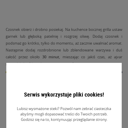
Czosnek obierz i drobno posiekaj. Na kuchence bocznej grilla ustaw
garnek lub głęboką patelnię i rozgrzej oliwę. Dodaj czosnek i
podsmaż go krótko, tylko do momentu, aż zacznie uwalniać aromat.
Następnie dodaj rozdrobnione lub zblendowane warzywa i duś
całość przez około
30 minut
, mieszając co jakiś czas, aż ajvar
zgęstnieje i nabierze intensywnego smaku.
Serwis wykorzystuje pliki cookies!
Lubisz wysmażone steki? Pozwól nam zebrać ciasteczka
abyśmy mogli dopasować treści do Twoich potrzeb.
Godzisz się na to, kontynuując przeglądanie strony.