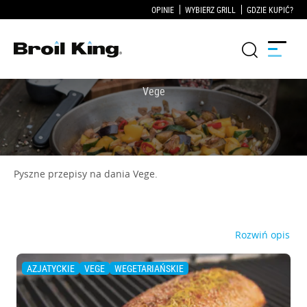
OPINIE
WYBIERZ GRILL
GDZIE KUPIĆ?
Grille
KUCHNIE OGRODOWE
Pyszne przepisy na dania Vege.
Akcesoria do grillowania
Blog
Rozwiń opis
Przepisy
AZJATYCKIE
VEGE
WEGETARIAŃSKIE
WSPARCIE