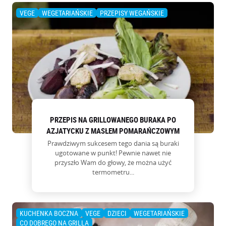
VEGE
WEGETARIAŃSKIE
PRZEPISY WEGAŃSKIE
PRZEPIS NA GRILLOWANEGO BURAKA PO
AZJATYCKU Z MASŁEM POMARAŃCZOWYM
Prawdziwym sukcesem tego dania są buraki
ugotowane w punkt! Pewnie nawet nie
przyszło Wam do głowy, że można użyć
termometru...
KUCHENKA BOCZNA
VEGE
DZIECI
WEGETARIAŃSKIE
CO DOBREGO NA GRILLA