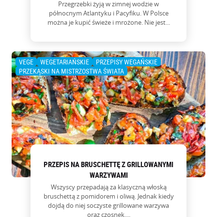
Przegrzebki żyją w zimnej wodzie w
północnym Atlantyku i Pacyfiku. W Polsce
można je kupić świeże i mrożone. Nie jest...
VEGE
WEGETARIAŃSKIE
PRZEPISY WEGAŃSKIE
PRZEKĄSKI NA MISTRZOSTWA ŚWIATA
PRZEPIS NA BRUSCHETTĘ Z GRILLOWANYMI
WARZYWAMI
Wszyscy przepadają za klasyczną włoską
bruschettą z pomidorem i oliwą. Jednak kiedy
dojdą do niej soczyste grillowane warzywa
oraz czosnek,...