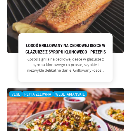
O NAS
ŁOSOŚ GRILLOWANY NA CEDROWEJ DESCE W
GLAZURZE Z SYROPU KLONOWEGO - PRZEPIS
Łosoś z grilla na cedrowej desce w glazurze z
syropu klonowego to proste, szybkie i
niezwykle delikatne danie. Grillowany łosoś...
VEGE
PŁYTA ŻELIWNA
WEGETARIAŃSKIE