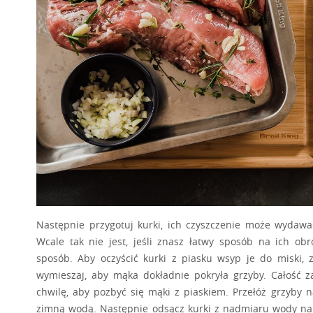
wymieszaj, aby mąka dokładnie pokryła grzyby. Całość z
chwilę, aby pozbyć się mąki z piaskiem. Przełóż grzyby n
zimną wodą. Następnie odsącz kurki z nadmiaru wody na
do kurek posiekaj w drobną kostkę.
Czas na grillowanie. Odpal grill i ustaw pokrętła w 
temperatur 250°C przekręć palniki do pozycji pomiędzy 
pomocą zestawu
rondelka z silikonowym pędzelkiem
lu
rozpylacza oleju.
Polędwiczkę wieprzową grilluj w 6 t
grillowania to 18 minut. Aby precyzyjnie kontrolować cza
swojego grilla
lampę LED z minutnikiem do rusztu
.
Ust
upływie tego czasu zmień kierunek i ponów to samo ustawi
Zacznij od położenia polędwiczki na rozgrzanym ruszcie p
S
przetocz na następny bok, po upływie kolejnych 3 minut 
po rusztach, a nie obracanie go sprawi, że polędwiczki będ
Najlepiej, jeśli do przetaczania użyjesz solidnych szczy