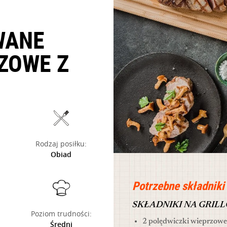
WANE
ZOWE Z
Rodzaj posiłku:
Obiad
Potrzebne składniki
SKŁADNIKI NA GRIL
Poziom trudności:
2 polędwiczki wieprzowe 
Średni