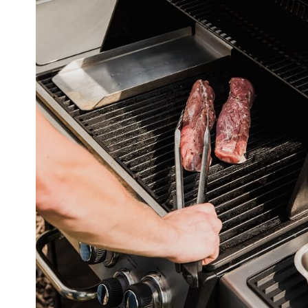
W
WĄSKA 
PŁY
GRILL