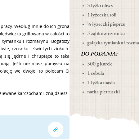
3 łyżki oliwy
1 łyżeczka soli
½ łyżeczki pieprzu
i pracy. Według mnie do ich grona
lędwiczka grillowana w całości to
5 ząbków czosnku
i tymianku i rozmarynu. Bogatszy
gałązka tymianku i rozm
ie, czosnku i świeżych ziołach.
DO PODANIA:
ą się jędrne i chrupiące to taka
niają. Jeśli nie masz pomysłu na
300 g kurek
olację we dwoje, to polecam Ci
1 cebula
1 łyżka masła
natka pietruszki
dziewane karczochami, znajdziesz