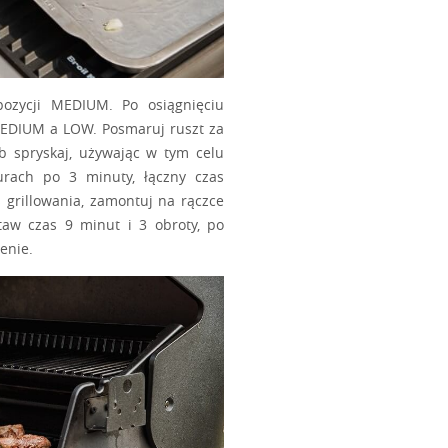
Zainteresował Cię ten przepis?
CO JESZCZE PRZYGOT
GRILL WĘGLOWY
PRZEPISY MIĘSA
PŁYTA ŻELIWNA
PRZEKĄSKI NA MISTRZOSTWA ŚWIATA