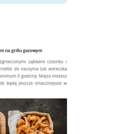
i na grillu gazowym
zgniecionymi ząbkami czosnku i
Przełóż do naczynia lub woreczka
 minimum 3 godziny. Mięso możesz
zki będą jeszcze smaczniejsze w
ć ci się żmudne i pracochłonne.
óbkę, ja robię to właśnie w taki
zasyp 2 łyżkami mąki pszennej i