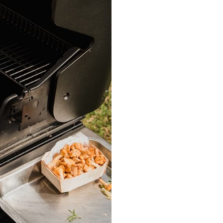
Zobacz
YKORZYSTANE AKCESOR
STALOWA
LAMPA LED Z
SZCZYPCE
TA DO
MINUTNIKIEM DO
GRILL
OWANIA
RUSZTU