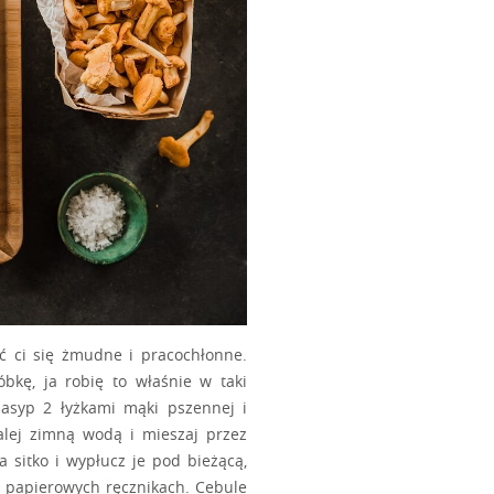
alej zimną wodą i mieszaj przez
a sitko i wypłucz je pod bieżącą,
 papierowych ręcznikach. Cebule
pozycji MEDIUM. Po osiągnięciu
MEDIUM a LOW. Posmaruj ruszt za
b spryskaj, używając w tym celu
urach po 3 minuty, łączny czas
s grillowania, zamontuj na rączce
aw czas 9 minut i 3 obroty, po
enie.
od kątem 45°C, grilluj 3 minuty i
erwis wykorzystuje pliki cookie
zrób to samo. Przetaczanie mięsa
ą miały ciągły znak przysmażenia.
piec takich, którymi bez problemu