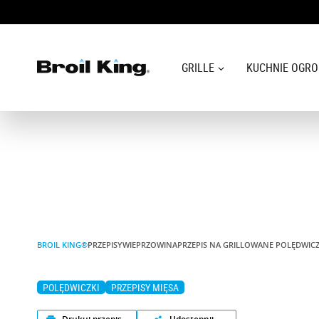
GRILLE
KUCHNIE OGR
GRILLE
KUCHNIE OGRODOWE
AKCESORIA DO GRILLOWANIA
BLOG
BROIL KING®
PRZEPISY
WIEPRZOWINA
PRZEPIS NA GRILLOWANE POLĘDWICZ
PRZEPISY
POLĘDWICZKI
PRZEPISY MIĘSA
WSPARCIE