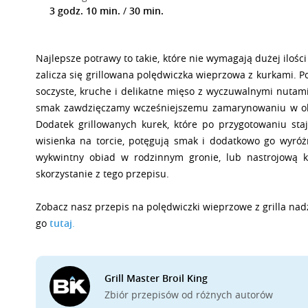
3 godz. 10 min.
/
30 min.
Najlepsze potrawy to takie, które nie wymagają dużej ilośc
zalicza się grillowana polędwiczka wieprzowa z kurkami. Po
soczyste, kruche i delikatne mięso z wyczuwalnymi nutam
smak zawdzięczamy wcześniejszemu zamarynowaniu w oliw
Dodatek grillowanych kurek, które po przygotowaniu staj
wisienka na torcie, potęgują smak i dodatkowo go wyróż
wykwintny obiad w rodzinnym gronie, lub nastrojową k
skorzystanie z tego przepisu.
Zobacz nasz przepis na polędwiczki wieprzowe z grilla na
go
tutaj
.
Grill Master Broil King
Zbiór przepisów od różnych autorów