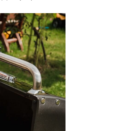
mażone steki? Pozwól nam zebrać ciasteczka abyśmy mogli dopasować treśc
 pierwszych 9 minutach przełóż
potrzeb. Godzisz się na to, kontynuując przeglądanie strony.
a. Ściągnij polędwiczkę z rusztu,
Przejdź do ustawień
Zgadzam się
ki. Wykorzystując
wąską stalową
ę masła klarowanego oraz kurki.
ku solą i pieprzem. Nie sól kurek
ie będą jędrne oraz chrupiące.
lidną ilością pietruszki.