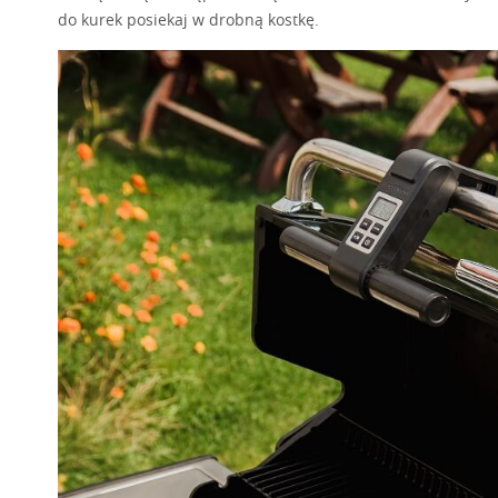
Lubisz wys
pewnie chwycisz mięso - ja polecam
szczypce Imperial
.
Po
polędwiczkę na ruszcie o 90° i powtórz sposób grillowani
przykryj folia aluminiową i pozostaw na 10 minut.
W czasie, kiedy polędwiczka odpoczywa, przygotuj kur
płytę
lub
żeliwną płytę
podsmaż cebulkę, dodaj dużą łyżk
Mieszając co jakiś czas, smaż ok. 10 minut, dopraw do sma
w trakcie grillowania, mogą puścić za dużo wody i n
Grillowane polędwiczki podawaj zaraz po przygotowaniu z so