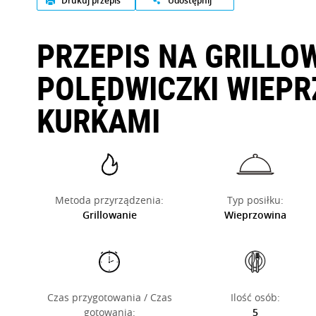
Drukuj przepis
Udostępnij
O NAS
PRZEPIS NA GRILLO
POLĘDWICZKI WIEPR
KURKAMI
Metoda przyrządzenia:
Typ posiłku:
Grillowanie
Wieprzowina
Czas przygotowania / Czas
Ilość osób:
gotowania:
5