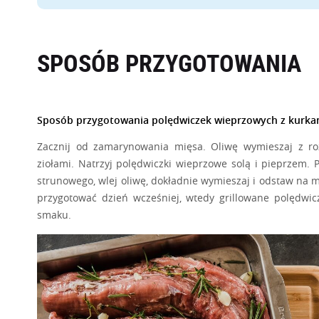
SPOSÓB PRZYGOTOWANIA
Sposób przygotowania polędwiczek wieprzowych z kurkam
Zacznij od zamarynowania mięsa. Oliwę wymieszaj z ro
ziołami. Natrzyj polędwiczki wieprzowe solą i pieprzem. 
strunowego, wlej oliwę, dokładnie wymieszaj i odstaw na
przygotować dzień wcześniej, wtedy grillowane polędwic
smaku.
Następnie przygotuj kurki, ich czyszczenie może wydawa
Wcale tak nie jest, jeśli znasz łatwy sposób na ich obr
sposób. Aby oczyścić kurki z piasku wsyp je do miski, 