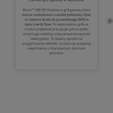
Zamień grill gazowy w wędzarnie
Baron™ 590 IRX Shadow to grill gazowy, który
można rozbudować o moduł pelletowy iQue,
co otwiera drzwi do prawdziwego BBQ w
stylu Low & Slow.
Po wyposażeniu grilla w
moduł urządzenie pracuje jak grill na pellet,
utrzymując stabilną, niską temperaturę przez
wiele godzin. To idealny sposób na
przygotowanie żeberek, mostka czy szarpanej
wieprzowiny o intensywnym, dymnym
aromacie.