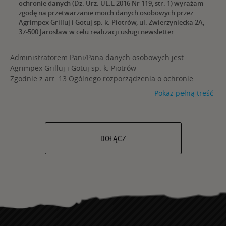
ochronie danych (Dz. Urz. UE.L 2016 Nr 119, str. 1) wyrażam
zgodę na przetwarzanie moich danych osobowych przez
Agrimpex Grilluj i Gotuj sp. k. Piotrów, ul. Zwierzyniecka 2A,
37-500 Jarosław w celu realizacji usługi newsletter.
Administratorem Pani/Pana danych osobowych jest
Agrimpex Grilluj i Gotuj sp. k. Piotrów
Zgodnie z art. 13 Ogólnego rozporządzenia o ochronie
danych (Dz. Urz. UE.L 2016 Nr 119, str. 1) informujemy, iż:
Pokaż pełną treść
Administratorem Pani/Pana danych osobowych jest
Agrimpex Grilluj i Gotuj sp. k. Piotrów ul. Zwierzyniecka 2a,
37-500 Jarosław, nr tel. 16 623 61 72, adres email:
rodo@broilking.pl
.
DOŁĄCZ
Pani/Pana dane osobowe przetwarzane będą na
podstawie art. 6 ust.1 a) oraz f) ww. Rozporządzenia, w
celu realizacji usługi newsletter.
Posiada Pani/Pan prawo do żądania od
administratora dostępu do swoich danych osobowych, ich
sprostowania, usunięcia lub ograniczenia przetwarzania
oraz prawo do wniesienia sprzeciwu wobec przetwarzania
i prawo do przenoszenia danych.