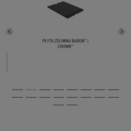
PŁYTA ŻELIWNA BARON™ |
CROWN™