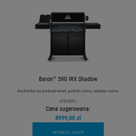
Baron™ 590 IRX Shadow
kuchenka na podczerwień,
palnik rożna,
zestaw rożna
678183PL
Cena sugerowana:
8999,00 zł
WYBIERZ SKLEP