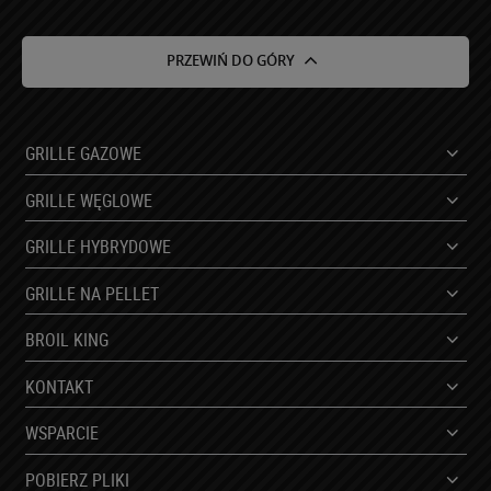
Posiada Pani/Pan prawo do cofnięcia zgody w dowolnym
momencie bez wpływu na zgodność z prawem
przetwarzania, którego dokonano na podstawie zgody
PRZEWIŃ DO GÓRY
przed jej cofnięciem.
Posiada Pani/Pan prawo wniesienia skargi do organu
nadzorczego.
Niniejsze dane będą przetwarzane przez okres do
GRILLE GAZOWE
momentu wycofania zgody.
Podanie danych osobowych jest fakultatywne, jednakże
GRILLE WĘGLOWE
brak podania danych osobowych uniemożliwi realizację
kontaktu.
GRILLE HYBRYDOWE
Podane dane nie będą podlegały profilowaniu.
GRILLE NA PELLET
BROIL KING
KONTAKT
WSPARCIE
POBIERZ PLIKI