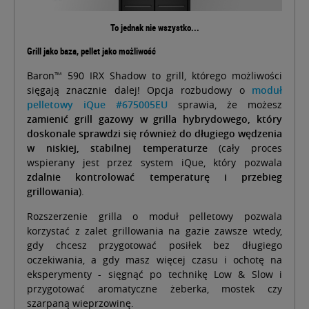
To jednak nie wszystko...
Grill jako baza, pellet jako możliwość
Baron™ 590 IRX Shadow to grill, którego możliwości
sięgają znacznie dalej! Opcja rozbudowy o
moduł
pelletowy iQue #675005EU
sprawia, że możesz
zamienić grill gazowy w grilla hybrydowego, który
doskonale sprawdzi się również do długiego wędzenia
w niskiej, stabilnej temperaturze
(cały proces
wspierany jest przez system iQue, który pozwala
zdalnie kontrolować temperaturę i przebieg
grillowania
).
Rozszerzenie grilla o moduł pelletowy pozwala
korzystać z zalet grillowania na gazie zawsze wtedy,
gdy chcesz przygotować posiłek bez długiego
oczekiwania, a gdy masz więcej czasu i ochotę na
eksperymenty - sięgnąć po technikę Low & Slow i
przygotować aromatyczne żeberka, mostek czy
szarpaną wieprzowinę.