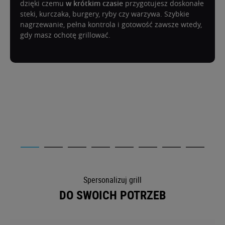
dzięki czemu
w krótkim czasie
przygotujesz doskonałe
steki, kurczaka, burgery, ryby czy warzywa. Szybkie
nagrzewanie, pełna kontrola i gotowość zawsze wtedy,
gdy masz ochotę grillować.
Spersonalizuj grill
DO SWOICH POTRZEB