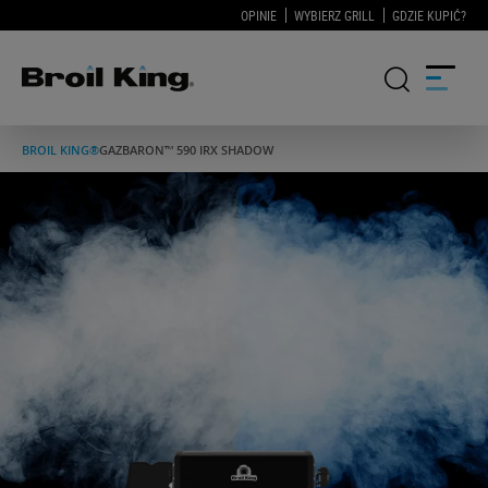
OPINIE
WYBIERZ GRILL
GDZIE KUPIĆ?
BROIL KING®
GAZ
BARON™ 590 IRX SHADOW
GRILLE
KUCHNIE OGRODOWE
AKCESORIA DO GRILLOWANIA
BLOG
PRZEPISY
WSPARCIE