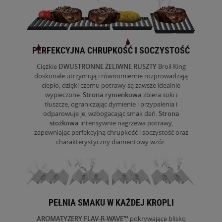
PERFEKCYJNA CHRUPKOŚĆ I SOCZYSTOŚĆ
Ciężkie
DWUSTRONNE ŻELIWNE RUSZTY
Broil
King
doskonale utrzymują i równomiernie rozprowadzają
ciepło, dzięki czemu potrawy są zawsze idealnie
wypieczone.
Strona
rynienkowa
zbiera soki i
tłuszcze, ograniczając dymienie i przypalenia i
odparowuje je, wzbogacając smak dań.
Strona
stożkowa
intensywnie
nagrzewa potrawy,
zapewniając perfekcyjną chrupkość i
soczystość oraz
charakterystyczny diamentowy wzór.
PEŁNIA SMAKU W KAŻDEJ KROPLI
AROMATYZERY FLAV-R-WAVE
™
pokrywające blisko