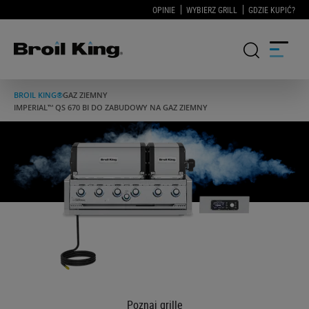
OPINIE
WYBIERZ GRILL
GDZIE KUPIĆ?
BROIL KING®
GAZ ZIEMNY
IMPERIAL™ QS 670 BI DO ZABUDOWY NA GAZ ZIEMNY
GRILLE
KUCHNIE OGRODOWE
AKCESORIA DO GRILLOWANIA
BLOG
PRZEPISY
WSPARCIE
Poznaj grille