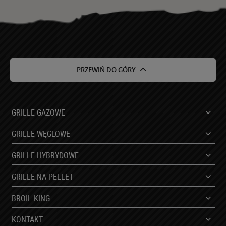
sprostowania, usunięcia lub ograniczenia przetwarzania
oraz prawo do wniesienia sprzeciwu wobec przetwarzania
i prawo do przenoszenia danych.
Posiada Pani/Pan prawo do cofnięcia zgody w dowolnym
momencie bez wpływu na zgodność z prawem
przetwarzania, którego dokonano na podstawie zgody
PRZEWIŃ DO GÓRY
przed jej cofnięciem.
Posiada Pani/Pan prawo wniesienia skargi do organu
nadzorczego.
Niniejsze dane będą przetwarzane przez okres do
GRILLE GAZOWE
momentu wycofania zgody.
Podanie danych osobowych jest fakultatywne, jednakże
GRILLE WĘGLOWE
brak podania danych osobowych uniemożliwi realizację
kontaktu.
GRILLE HYBRYDOWE
Podane dane nie będą podlegały profilowaniu.
GRILLE NA PELLET
BROIL KING
KONTAKT