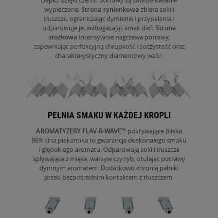
ciepło, dzięki czemu potrawy są zawsze idealnie
wypieczone.
Strona
rynienkowa
zbiera soki i
tłuszcze, ograniczając dymienie i przypalenia i
odparowuje je, wzbogacając smak dań.
Strona
stożkowa
intensywnie
nagrzewa potrawy,
zapewniając perfekcyjną chrupkość i
soczystość oraz
charakterystyczny diamentowy wzór.
PEŁNIA SMAKU W KAŻDEJ KROPLI
AROMATYZERY FLAV-R-WAVE
™
pokrywające blisko
86% dna piekarnika to gwarancja doskonałego smaku
i głębokiego aromatu. Odparowują soki i tłuszcze
spływające z mięsa, warzyw czy ryb, otulając potrawy
dymnym aromatem. Dodatkowo chronią palniki
przed bezpośrednim kontaktem z tłuszczem.