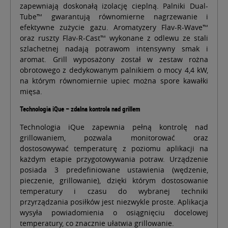
zapewniają doskonałą izolację cieplną. Palniki Dual-
Tube™ gwarantują równomierne nagrzewanie i
efektywne zużycie gazu. Aromatyzery Flav-R-Wave™
oraz ruszty Flav-R-Cast™ wykonane z odlewu ze stali
szlachetnej nadają potrawom intensywny smak i
aromat. Grill wyposażony został w zestaw rożna
obrotowego z dedykowanym palnikiem o mocy 4,4 kW,
na którym równomiernie upiec można spore kawałki
mięsa.
Technologia iQue – zdalna kontrola nad grillem
Technologia iQue zapewnia pełną kontrolę nad
grillowaniem, pozwala monitorować oraz
dostosowywać temperaturę z poziomu aplikacji na
każdym etapie przygotowywania potraw. Urządzenie
posiada 3 predefiniowane ustawienia (wędzenie,
pieczenie, grillowanie), dzięki którym dostosowanie
temperatury i czasu do wybranej techniki
przyrządzania posiłków jest niezwykle proste. Aplikacja
wysyła powiadomienia o osiągnięciu docelowej
temperatury, co znacznie ułatwia grillowanie.