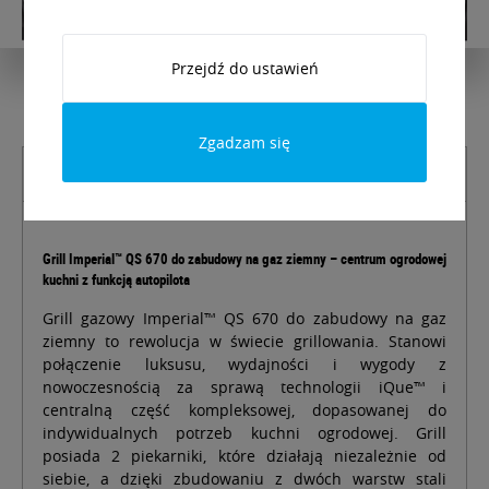
Przejdź do ustawień
Zgadzam się
Opis produktu
Grill Imperial
™ QS 670 do zabudowy na gaz ziemny – centrum ogrodowej
kuchni z funkcją autopilota
Grill gazowy Imperial™ QS 670 do zabudowy na gaz
ziemny to rewolucja w świecie grillowania. Stanowi
połączenie luksusu, wydajności i wygody z
nowoczesnością za sprawą technologii iQue™ i
centralną część kompleksowej, dopasowanej do
indywidualnych potrzeb kuchni ogrodowej. Grill
posiada 2 piekarniki, które działają niezależnie od
siebie, a dzięki zbudowaniu z dwóch warstw stali