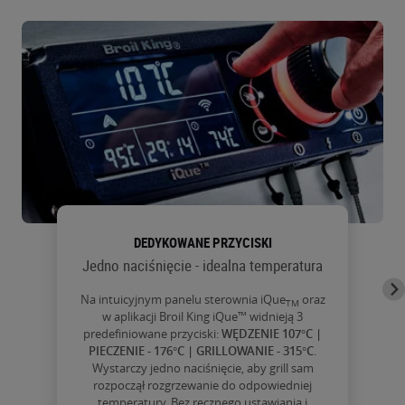
DEDYKOWANE PRZYCISKI
Jedno naciśnięcie - idealna temperatura
Na intuicyjnym panelu sterownia iQue
oraz
TM
w aplikacji
Broil King
iQue™ widnieją 3
predefiniowane przyciski:
WĘDZENIE 107°C |
PIECZENIE - 176°C | GRILLOWANIE - 315°C
.
Wystarczy jedno naciśnięcie, aby grill sam
rozpoczął rozgrzewanie do odpowiedniej
temperatury.
Bez ręcznego ustawiania i