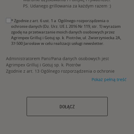
PS. Udanego grillowania za każdym razem :)
* Zgodnie z art. 6 ust. 1 a Ogólnego rozporządzenia o
ochronie danych (Dz. Urz. UE.L 2016 Nr 119, str. 1) wyrażam
zgodę na przetwarzanie moich danych osobowych przez
Agrimpex Grilluj i Gotuj sp. k. Piotrów, ul. Zwierzyniecka 2A,
37-500 Jarosław w celu realizacji usługi newsletter.
Administratorem Pani/Pana danych osobowych jest
Agrimpex Grilluj i Gotuj sp. k. Piotrów
Zgodnie z art. 13 Ogólnego rozporządzenia o ochronie
danych (Dz. Urz. UE.L 2016 Nr 119, str. 1) informujemy, iż:
Pokaż pełną treść
Administratorem Pani/Pana danych osobowych jest
Agrimpex Grilluj i Gotuj sp. k. Piotrów ul. Zwierzyniecka 2a,
37-500 Jarosław, nr tel. 16 623 61 72, adres email:
rodo@broilking.pl
.
DOŁĄCZ
Pani/Pana dane osobowe przetwarzane będą na
podstawie art. 6 ust.1 a) oraz f) ww. Rozporządzenia, w
celu realizacji usługi newsletter.
Posiada Pani/Pan prawo do żądania od
administratora dostępu do swoich danych osobowych, ich